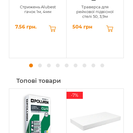
Стрижень Alubest
Траверса для
Т
гачок 1м, 4мм
рейкової підвісної
стелі 50, 3,9м
7.56 грн.
504 грн
4
Топові товари
-7%