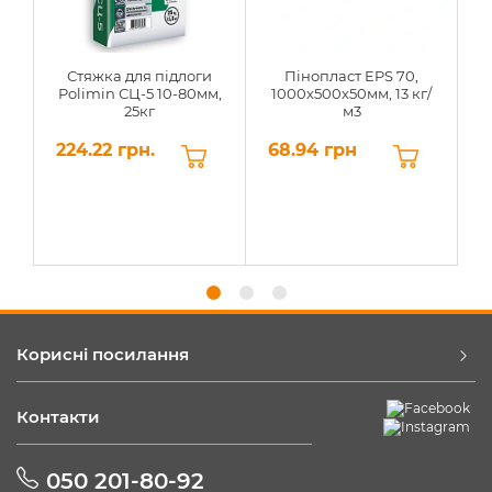
Стяжка для підлоги
Пінопласт EPS 70,
Polimin СЦ-5 10-80мм,
1000х500х50мм, 13 кг/
25кг
м3
224.22 грн.
68.94 грн
6
Корисні посилання
Контакти
050 201-80-92