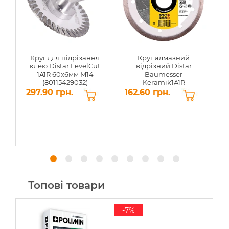
Круг для підрізання
Круг алмазний
клею Distar LevelCut
відрізний Distar
1A1R 60x6мм M14
Baumesser
(80115429032)
Keramik1A1R
115x1,4x8x22,23мм
297.90 грн.
162.60 грн.
5
(91315095009)
Топові товари
-7%