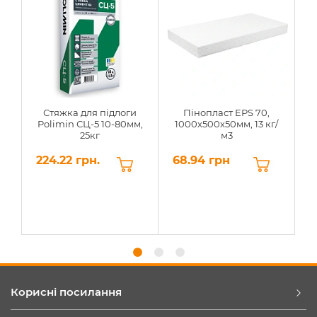
Стяжка для підлоги
Пінопласт EPS 70,
Polimin СЦ-5 10-80мм,
1000х500х50мм, 13 кг/
25кг
м3
224.22 грн.
68.94 грн
6
Корисні посилання