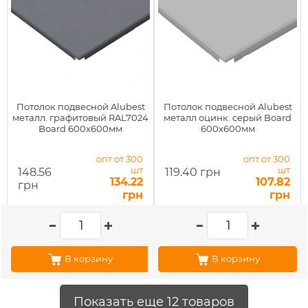
Потолок подвесной Alubest
Потолок подвесной Alubest
металл. графитовый RAL7024
металл оцинк. серый Board
Board 600х600мм
600х600мм
опт от 300
опт от 300
шт
шт
148.56
119.40 грн
134.22
107.82
грн
грн
грн
В корзину
В корзину
Показать еще 12 товаров