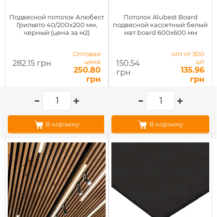
Подвесной потолок Алюбест
Потолок Alubest Board
Грильято 40/200х200 мм,
подвесной кассетный белый
черный (цена за м2)
мат board 600х600 мм
Оптовая
опт от 300
цена
шт
282.15 грн
150.54
250.80
135.96
грн
грн
грн
В корзину
В корзину