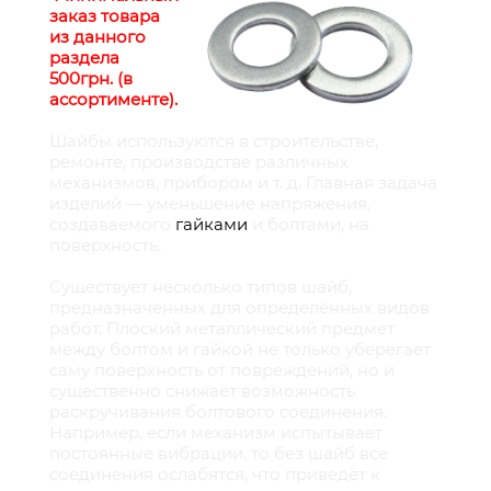
заказ товара
из данного
раздела
500грн. (в
ассортименте).
Шайбы используются в строительстве,
ремонте, производстве различных
механизмов, прибором и т. д. Главная задача
изделий — уменьшение напряжения,
создаваемого
гайками
и
болтами
, на
поверхность.
Существует несколько типов шайб,
предназначенных для определённых видов
работ. Плоский металлический предмет
между болтом и гайкой не только уберегает
саму поверхность от повреждений, но и
существенно снижает возможность
раскручивания болтового соединения.
Например, если механизм испытывает
постоянные вибрации, то без шайб все
соединения ослабятся, что приведёт к