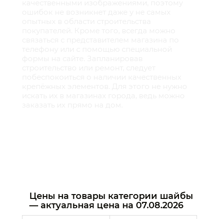
качественными изображениями, поэтому
ошибок не возникнет даже у не самых
опытных в области строительства
покупателей. Кроме того, всегда можно
связаться с представителем магазина по
телефону или с помощью специальной
формы на сайте. Запланировав
строительство или ремонт, следует
побеспокоиться о наличии качественных
крепёжных элементов. Для этого не нужно
искать их в магазинах города, ведь можно
заказать их прямо на дом.
Цены на товары категории шайбы
— актуальная цена на
07.08.2026