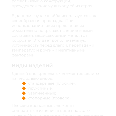
расшатыванию конструкции,
преждевременному выходу её из строя.
В данном случае шайба используется как
своеобразная прокладка. При
использовании таких прокладок их
обязательно покрывают специальными
составами, защищающими металл от
коррозии. Это даёт дополнительную
устойчивость перед влагой, перепадами
температур и другими негативными
факторами.
Виды изделий
Данный вид крепёжных элементов делится
на несколько видов:
стандартные (плоские);
пружинные;
увеличенные;
стопорные (гровера).
Плоские крепёжные элементы —
стандартные изделия в виде плоского
кольца. Они также могут быть увеличенными.