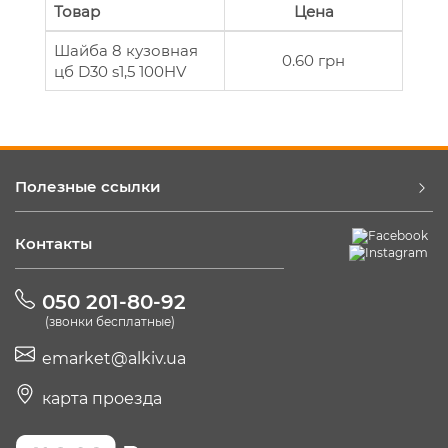
Товар
Цена
Шайба 8 кузовная
0.60 грн
цб D30 s1,5 100HV
Полезные ссылки
Контакты
050 201-80-92
(звонки бесплатные)
emarket@alkiv.ua
карта проезда