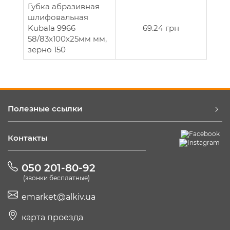
Губка абразивная
шлифовальная
Kubala 9966
69.24 грн
58/83х100х25мм мм,
зерно 150
Полезные ссылки
Контакты
050 201-80-92
(звонки бесплатные)
emarket@alkiv.ua
карта проезда