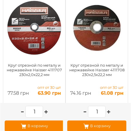
Круг отрезной по металу и
Круг отрезной по металу и
нержавейке Haisser 4111707
нержавейке Haisser 4111708
230х2,0х22,2 мм
230х2,5х22,2 мм
опт от 30 шт
опт от 30 шт
77.58 грн
63.90 грн
74.16 грн
61.08 грн
В корзину
В корзину