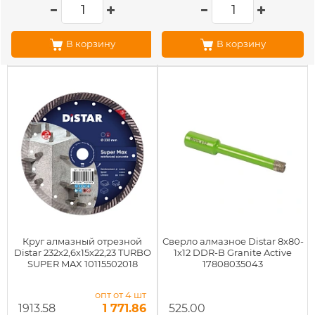
В корзину
В корзину
Круг алмазный отрезной
Сверло алмазное Distar 8х80-
Distar 232х2,6х15х22,23 TURBO
1х12 DDR-B Granite Active
SUPER MAX 10115502018
17808035043
опт от 4 шт
1913.58
1 771.86
525.00