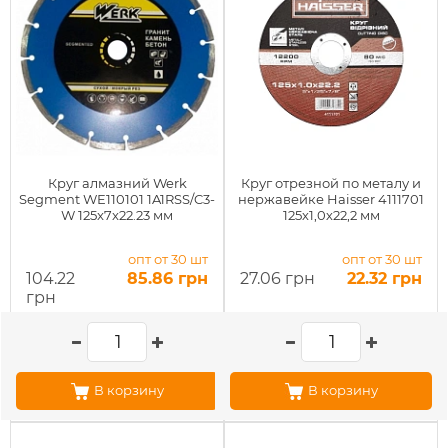
Круг алмазний Werk
Круг отрезной по металу и
Segment WE110101 1A1RSS/C3-
нержавейке Haisser 4111701
W 125x7x22.23 мм
125х1,0х22,2 мм
опт от 30 шт
опт от 30 шт
104.22
85.86 грн
27.06 грн
22.32 грн
грн
В корзину
В корзину