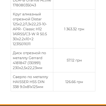
DDR-B Granite Active
17808035043
Круг алмазный
отрезной Distar
125х2,2/1,3х22,23-10-
APR- Classic H12
1 363.32 грн
1A1RSS/C3-W R 50.5
30x2.2x10+2
12315011011
Диск отрезной по
металлу Gerrard
57.12 грн
4181847 (130991)
230х2,5х22,23мм
Сверло по металлу
HAISSER HSS DIN
126.66 грн
338 9.0х81х125мм