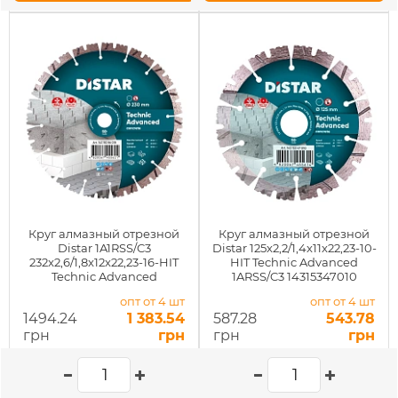
Круг алмазный отрезной
Круг алмазный отрезной
Distar 1A1RSS/C3
Distar 125x2,2/1,4x11x22,23-10-
232x2,6/1,8x12x22,23-16-HIT
HIT Technic Advanced
Technic Advanced
1ARSS/C3 14315347010
опт от 4 шт
опт от 4 шт
1494.24
1 383.54
587.28
543.78
грн
грн
грн
грн