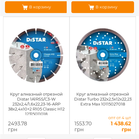
В корзину
В корзину
Круг алмазный отрезной
Круг алмазный отрезной
Distar 1A1RSS/C3-W
Distar Turbo 232x2,5x12x22,23
232x2,4/1,6x22,23-16-ARP
Extra Max 10115027018
38x2,4x10+2 R105 Classic H12
12315011018
опт от 4 шт
2493.78
1553.70
1 438.62
грн
грн
грн