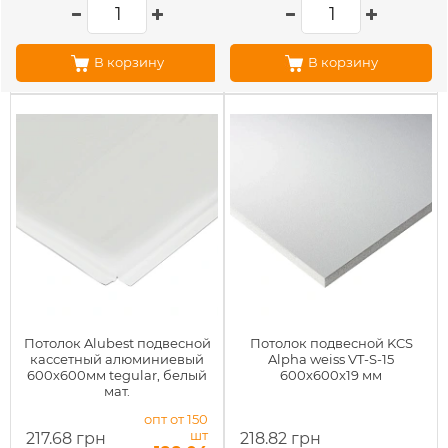
В корзину
В корзину
Потолок Alubest подвесной
Потолок подвесной KCS
кассетный алюминиевый
Alpha weiss VT-S-15
600х600мм tegular, белый
600х600x19 мм
мат.
опт от 150
шт
217.68 грн
218.82 грн