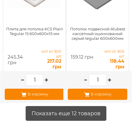
Плита для потолка KCS Plain
Потолок подвесной Alubest
Tegular 15 600х600х15 мм
кассетный оцинкованый
серый tegular 600х600мм
опт от 300
опт от 300
шт
шт
245.34
159.12 грн
217.02
118.44
грн
грн
грн
В корзину
В корзину
Показать еще 12 товаров