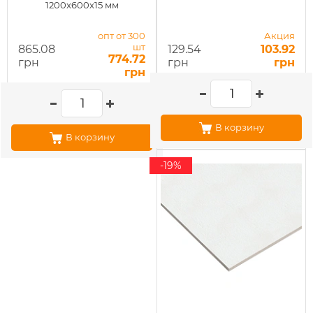
1200x600х15 мм
опт от 300
Акция
шт
865.08
129.54
103.92
774.72
грн
грн
грн
грн
В корзину
В корзину
-19%