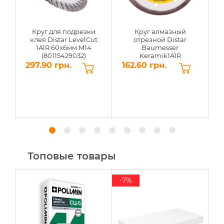
Круг для подрезки
Круг алмазный
клея Distar LevelCut
отрезной Distar
1A1R 60x6мм M14
Baumesser
(80115429032)
Keramik1A1R
115x1,4x8x22,23мм
297.90 грн.
162.60 грн.
5
(91315095009)
Топовые товары
-7%