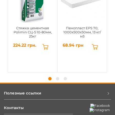
Стяжка цементная
Пенопласт EPS 70,
Polimin СЦ-5 10-80мм,
1000х500х50мм, 13 кг/
25кг
м3
224.22 грн.
68.94 грн
6
Полезные ссылки
Контакты