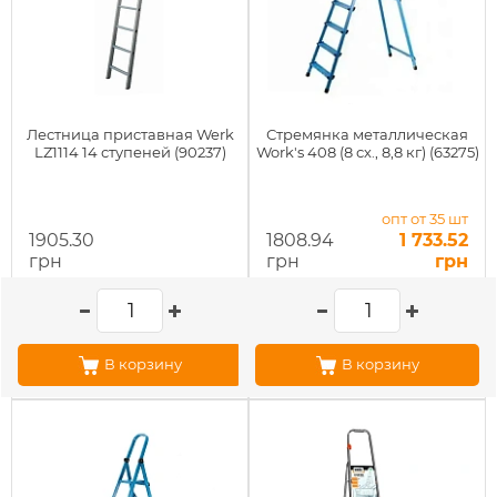
Лестница приставная Werk
Стремянка металлическая
LZ1114 14 ступеней (90237)
Work's 408 (8 сх., 8,8 кг) (63275)
опт от 35 шт
1905.30
1808.94
1 733.52
грн
грн
грн
В корзину
В корзину