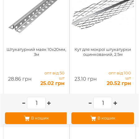
Штукатурний маяк 10х20мм,
Кут для мокрої штукатурки
3м
оцинкований, 2.5м
опт від 50
опт від 100
шт
шт
28.86 грн
23.10 грн
25.02 грн
20.52 грн
В кошик
В кошик