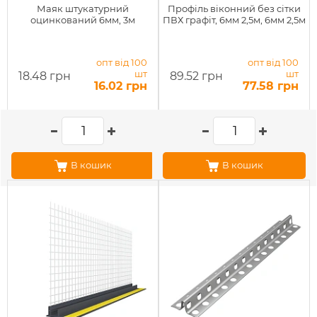
Маяк штукатурний
Профіль віконний без сітки
оцинкований 6мм, 3м
ПВХ графіт, 6мм 2,5м, 6мм 2,5м
опт від 100
опт від 100
шт
шт
18.48 грн
89.52 грн
16.02 грн
77.58 грн
В кошик
В кошик