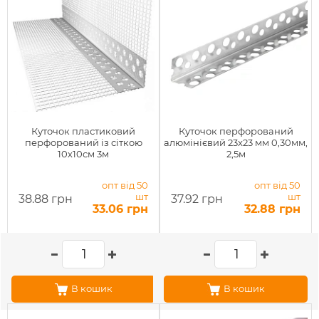
Куточок пластиковий
Куточок перфорований
перфорований із сіткою
алюмінієвий 23x23 мм 0,30мм,
10х10см 3м
2,5м
опт від 50
опт від 50
шт
шт
38.88 грн
37.92 грн
33.06 грн
32.88 грн
В кошик
В кошик