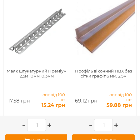
Маяк штукатурний Преміум
Профіль віконний ПВХ без
2,5м 10мм, 0,3мм
сітки графіт 6 мм, 2,5м
опт від 100
опт від 100
шт
шт
17.58 грн
69.12 грн
15.24 грн
59.88 грн