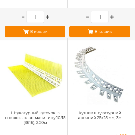
В кошик
В кошик
Штукатурний куточок із
Кутник штукатурний
сіткою із пластмаси типу 10/15
арочний 25x25 мм, 3м
(3616), 2.50м