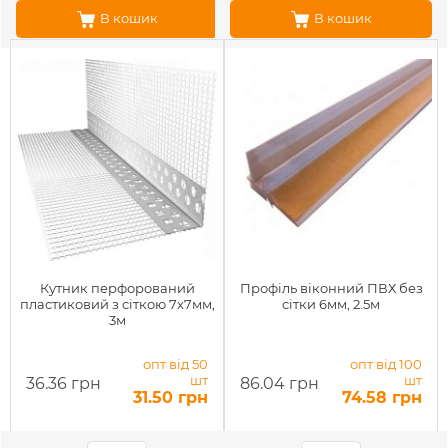
В кошик
В кошик
Кутник перфорований
Профіль віконний ПВХ без
пластиковий з сіткою 7x7мм,
сітки 6мм, 2.5м
3м
опт від 50
опт від 100
шт
шт
36.36 грн
86.04 грн
31.50 грн
74.58 грн