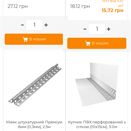
опт від 100
шт
27.12 грн
18.12 грн
15.72 грн
В кошик
В кошик
Маяк штукатурний Преміум
Кутник ПВХ перфорований з
6мм (0,3мм), 2.5м
сіткою (10х15см), 3.0м