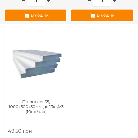
В кошик
В кошик
Пінопласт 35,
1000х500х50мм, до 13кг/м3
(10шт/пач)
49.50 грн