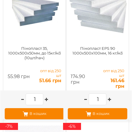
Пінопласт 35,
Пінопласт EPS 90
1000х500х50мм, до 15кг/м3
1000х500х100мм, 16 кг/м3
(10шт/пач)
опт від 250
опт від 250
шт
шт
55.98 грн
174.90
51.66 грн
161.46
грн
грн
В кошик
В кошик
-7%
-6%