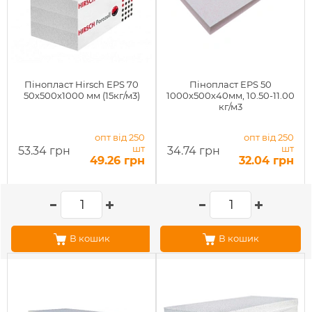
Пінопласт Hirsch EPS 70
Пінопласт EPS 50
50x500x1000 мм (15кг/м3)
1000х500х40мм, 10.50-11.00
кг/м3
опт від 250
опт від 250
шт
шт
53.34 грн
34.74 грн
49.26 грн
32.04 грн
В кошик
В кошик