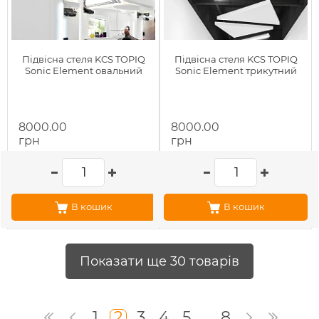
Підвісна стеля KCS TOPIQ
Підвісна стеля KCS TOPIQ
Sonic Element овальний
Sonic Element трикутний
8000.00
8000.00
грн
грн
В кошик
В кошик
Показати ще 30 товарів
1
2
3
4
5
...
8