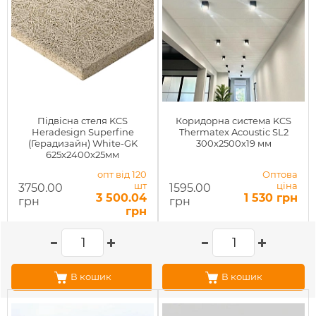
Підвісна стеля KCS
Коридорна система KCS
Heradesign Superfine
Thermatex Acoustic SL2
(Герадизайн) White-GK
300x2500х19 мм
625x2400x25мм
опт від 120
Оптова
шт
ціна
3750.00
1595.00
3 500.04
1 530 грн
грн
грн
грн
В кошик
В кошик