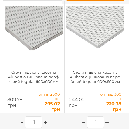
Стеля підвісна касетна
Стеля підвісна касетна
Alubest оцинкована перф.
Alubest оцинкована перф.
сірий tegular 600х600мм
білий tegular 600х600мм
опт від 300
опт від 300
шт
шт
309.78
244.02
295.02
220.38
грн
грн
грн
грн