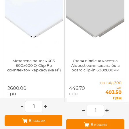
Металева панель KCS
Стеля підвісна касетна
600x600 Q-Clip F з
Alubest оцинкована біла
комплектом каркасу (на м²)
board clip-in 600х600мм
опт від 300
шт
2600.00
446.70
403.50
грн
грн
грн
В кошик
В кошик