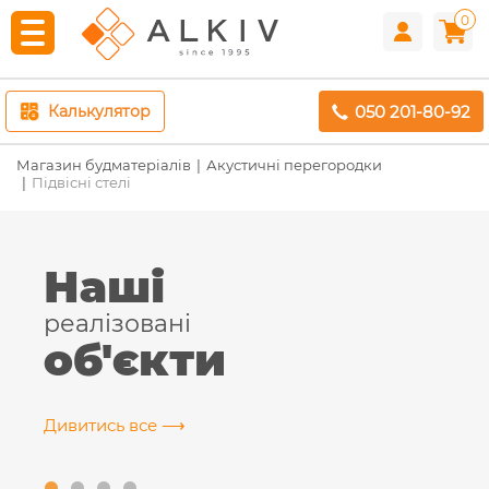
0
050 201-80-92
Калькулятор
Магазин будматеріалів
Акустичні перегородки
Підвісні стелі
Наші
реалізовані
об'єкти
Дивитись все ⟶