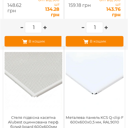
шт
шт
148.62
159.18 грн
134.28
143.76
грн
грн
грн
В кошик
В кошик
Стеля підвісна касетна
Металева панель KCS Q-clip F
Alubest оцинкована перф.
600x600x0,5 мм, RAL9010
білий board 600х600мм