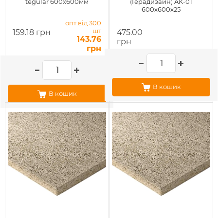
tegular 600х600мм
(Герадизайн) AK-01
600x600x25
опт від 300
шт
159.18 грн
475.00
143.76
грн
грн
В кошик
В кошик