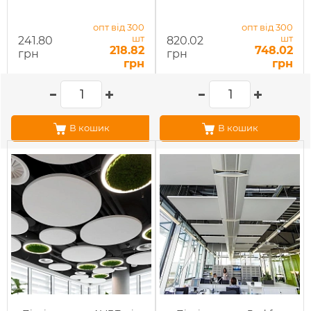
опт від 300
опт від 300
шт
шт
241.80
820.02
218.82
748.02
грн
грн
грн
грн
В кошик
В кошик