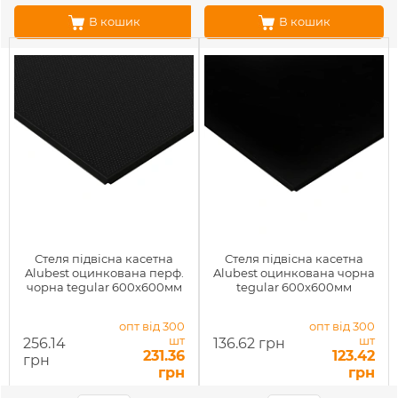
В кошик
В кошик
Стеля підвісна касетна
Стеля підвісна касетна
Alubest оцинкована перф.
Alubest оцинкована чорна
чорна tegular 600х600мм
tegular 600х600мм
опт від 300
опт від 300
шт
шт
256.14
136.62 грн
231.36
123.42
грн
грн
грн