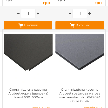
грн
грн
В кошик
В кошик
Стеля підвісна касетна
Стеля підвісна касетна
Alubest чорна (шагрень)
Alubest графітова матова
board 600х600мм
шагрень tegular RAL7024
600х600мм
опт від 300
опт від 300