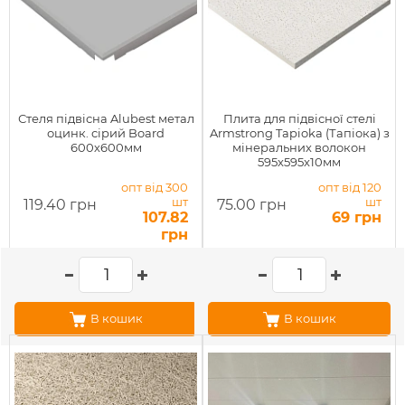
Стеля підвісна Alubest метал
Плита для підвісної стелі
оцинк. сірий Board
Armstrong Tapioka (Тапіока) з
600х600мм
мінеральних волокон
595x595x10мм
опт від 300
опт від 120
шт
шт
119.40 грн
75.00 грн
107.82
69 грн
грн
В кошик
В кошик