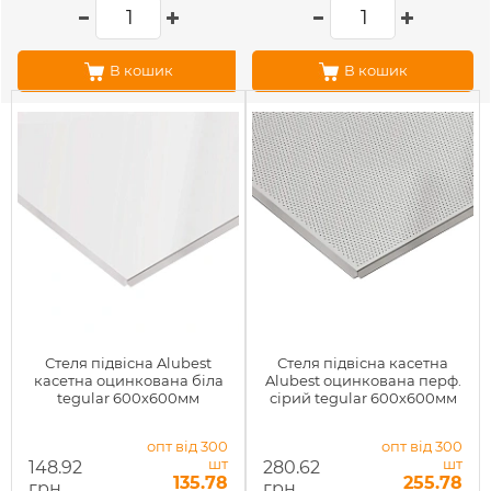
В кошик
В кошик
Стеля підвісна Alubest
Стеля підвісна касетна
касетна оцинкована біла
Alubest оцинкована перф.
tegular 600х600мм
сірий tegular 600х600мм
опт від 300
опт від 300
шт
шт
148.92
280.62
135.78
255.78
грн
грн