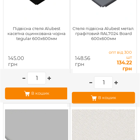
Підвісна стеля Alubest
Стеля підвісна Alubest метал.
касетна оцинкована чорна
графітовий RAL7024 Board
tegular 600х600мм
600х600мм
опт від 300
шт
145.00
148.56
134.22
грн
грн
грн
В кошик
В кошик