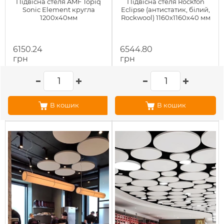
Підвісна стеля AMF Topiq
Підвісна стеля Rockfon
Sonic Element кругла
Eclipse (антистатик, білий,
1200x40мм
Rockwool) 1160х1160х40 мм
6150.24
6544.80
грн
грн
В кошик
В кошик