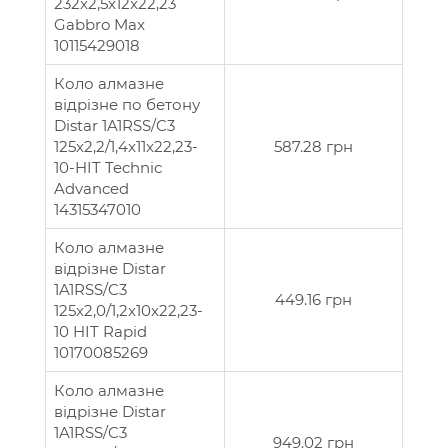
232x2,5x12x22,23
Gabbro Max
10115429018
Коло алмазне
вiдрiзне по бетону
Distar 1A1RSS/C3
125x2,2/1,4x11x22,23-
587.28 грн
10-HIT Technic
Advanced
14315347010
Коло алмазне
відрізне Distar
1A1RSS/C3
449.16 грн
125x2,0/1,2x10x22,23-
10 HIT Rapid
10170085269
Коло алмазне
відрізне Distar
1A1RSS/C3
949.02 грн