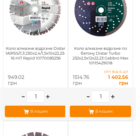
Коло алмазне відрізне Distar
Коло алмазне відрізне по
1A1RSS/C3 230x2,4/1,5x10x22,23-
бетону Distar Turbo
16 HIT Rapid 10170085256
232x2,5x12x22,23 Gabbro Max
10115429018
опт від 4 шт
949.02
1514.76
1 402.56
грн
грн
грн
В кошик
В кошик