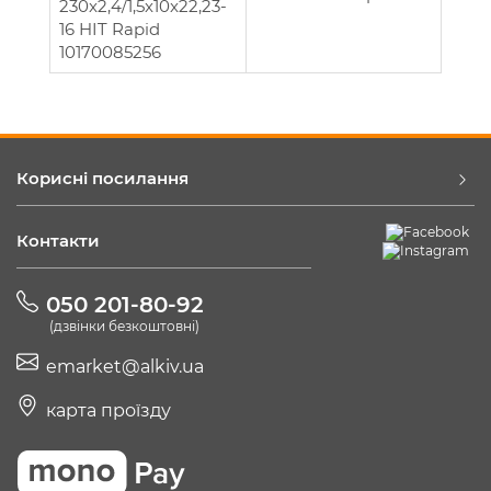
230x2,4/1,5x10x22,23-
16 HIT Rapid
10170085256
Корисні посилання
Контакти
050 201-80-92
(дзвінки безкоштовні)
emarket@alkiv.ua
карта проїзду