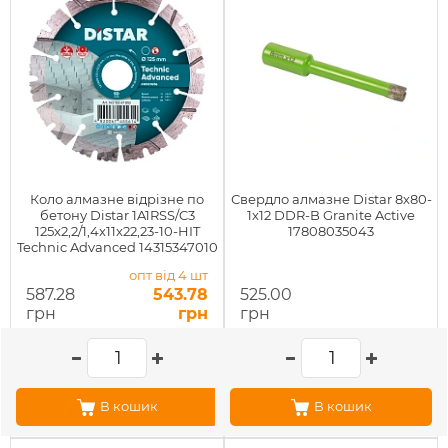
Коло алмазне вiдрiзне по
Свердло алмазне Distar 8х80-
бетону Distar 1A1RSS/C3
1х12 DDR-B Granite Active
125x2,2/1,4x11x22,23-10-HIT
17808035043
Technic Advanced 14315347010
опт від 4 шт
587.28
543.78
525.00
грн
грн
грн
В кошик
В кошик