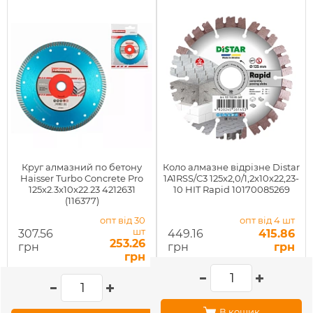
Круг алмазний по бетону
Коло алмазне відрізне Distar
Haisser Turbo Concrete Pro
1A1RSS/C3 125x2,0/1,2x10x22,23-
125x2.3x10x22.23 4212631
10 HIT Rapid 10170085269
(116377)
опт від 30
опт від 4 шт
шт
307.56
449.16
415.86
253.26
грн
грн
грн
грн
В кошик