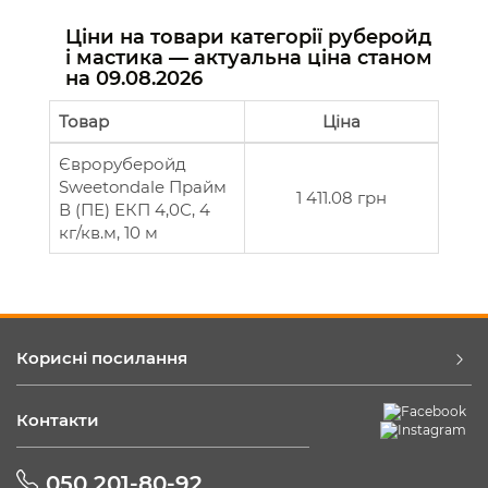
Ціни на товари категорії руберойд
і мастика — актуальна ціна станом
на
09.08.2026
Товар
Ціна
Євроруберойд
Sweetondale Прайм
1 411.08 грн
В (ПЕ) ЕКП 4,0С, 4
кг/кв.м, 10 м
Корисні посилання
Контакти
050 201-80-92