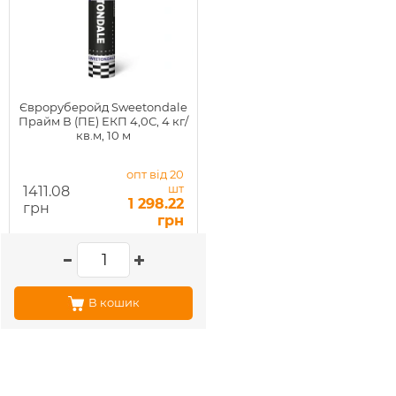
Євроруберойд Sweetondale
Прайм В (ПЕ) ЕКП 4,0С, 4 кг/
кв.м, 10 м
опт від 20
шт
1411.08
1 298.22
грн
грн
В кошик