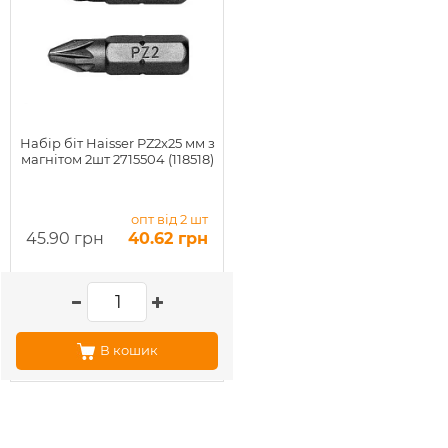
Набір біт Haisser PZ2x25 мм з
магнітом 2шт 2715504 (118518)
опт від 2 шт
45.90 грн
40.62 грн
В кошик