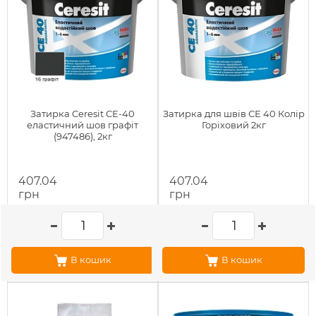
Затирка Ceresit CE-40
Затирка для швів СЕ 40 Колір
еластичний шов графіт
Горіховий 2кг
(947486), 2кг
407.04
407.04
грн
грн
В кошик
В кошик