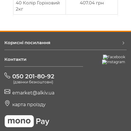
40 Колір Горіховий
407.04 грн
2кг
Корисні посилання
Контакти
050 201-80-92
(дзвінки безкоштовні)
emarket@alkiv.ua
карта проїзду