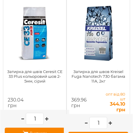
Затирка для швів Ceresit CE
Затирка для швов Kreisel
33 Plus кольоровий шов 2-
Fuga Nanotech 730 багама
5мм, сірий
11А, 2кг
опт від 80
шт
230.04
369.96
344.10
грн
грн
грн