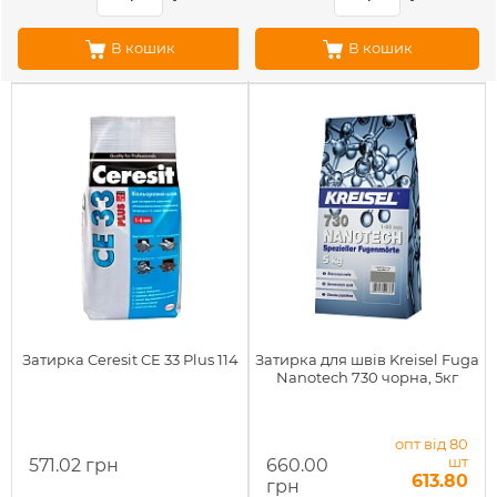
В кошик
В кошик
Затирка Ceresit CE 33 Plus 114
Затирка для швів Kreisel Fuga
Nanotech 730 чорна, 5кг
опт від 80
шт
571.02 грн
660.00
613.80
грн