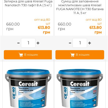
Затирка для швів Kreisel Fuga
Суміш для заповнення
Nanotech 730 гафіт 8 А ( 5 кг )
міжплиткових швів Kreisel
FUGA NANOTECH 730 багама
11 А, 5 кг
опт від 80
опт від 80
шт
шт
660.00
660.00
613.80
613.80
грн
грн
грн
грн
В кошик
В кошик