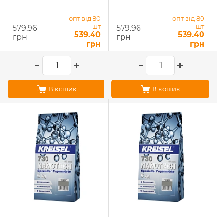
опт від 80
опт від 80
шт
шт
579.96
579.96
539.40
539.40
грн
грн
грн
грн
В кошик
В кошик