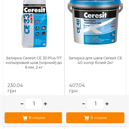
Затирка Ceresit CE 33 Plus 117
Затирка для швів Ceresit СЕ
кольоровий шов (чорний) до
40 колір білий 2кг
6 мм, 2 кг
230.04
407.04
грн
грн
В кошик
В кошик