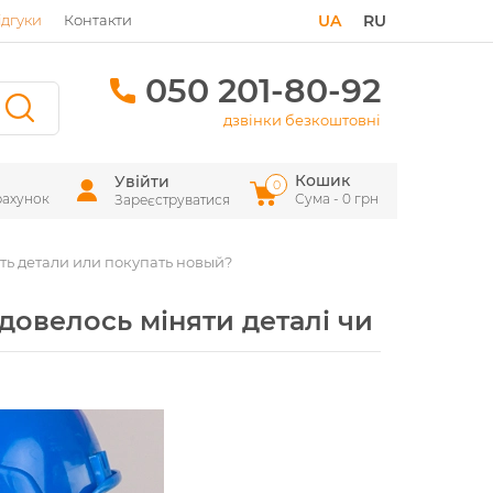
ідгуки
Контакти
UA
RU
050 201-80-92
дзвінки безкоштовні
Кошик
Увійти
0
рахунок
Сума - 0 грн
Зареєструватися
ть детали или покупать новый?
довелось міняти деталі чи