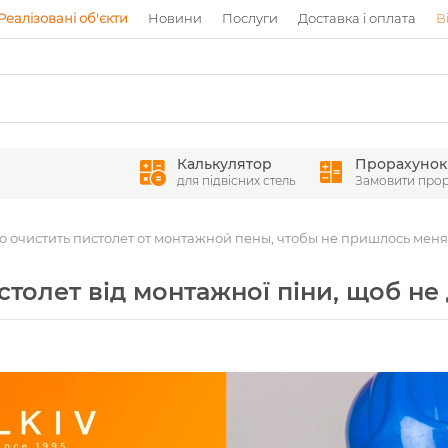
Реалізовані об'єкти
Новини
Послуги
Доставка і оплата
В
Калькулятор
Прорахунок
для підвісних стель
Замовити про
 очистить пистолет от монтажной пены, чтобы не пришлось меня
толет від монтажної піни, щоб не 