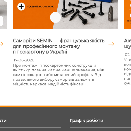
Саморізи SEMIN — французька якість
Ак
для професійного монтажу
шу
гіпсокартону в Україні
02-
У в
17-06-2026
кон
При монтажі гіпсокартонних конструкцій
ком
якість кріплення має не менше значення, ніж
від
сам гіпсокартон або металевий профіль. Від
поп
правильного вибору саморізів залежить
суч.
міцність каркаса, надійність фіксації...
кти
Графік роботи