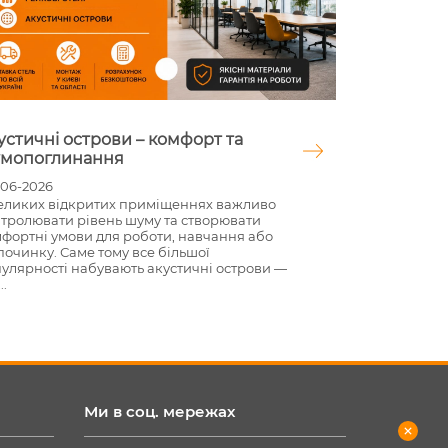
устичні острови – комфорт та
Мастика д
мопоглинання
сучасне р
відновлен
06-2026
еликих відкритих приміщеннях важливо
02-06-2026
тролювати рівень шуму та створювати
Дороги, парко
фортні умови для роботи, навчання або
під'їзні шля
починку. Саме тому все більшої
навантаження
улярності набувають акустичні острови —
з'являються т
..
лише погіршу
Ми в соц. мережах