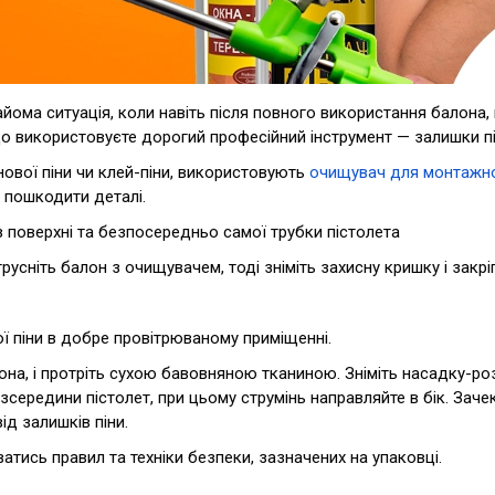
найома ситуація, коли навіть після повного використання балона,
що використовуєте дорогий професійний інструмент — залишки п
ової піни чи клей-піни, використовують
очищувач для монтажно
 пошкодити деталі.
з поверхні та безпосередньо самої трубки пістолета
русніть балон з очищувачем, тоді зніміть захисну кришку і закр
 піни в добре провітрюваному приміщенні.
она, і протріть сухою бавовняною тканиною. Зніміть насадку-роз
 зсередини пістолет, при цьому струмінь направляйте в бік. Заче
д залишків піни.
тись правил та техніки безпеки, зазначених на упаковці.