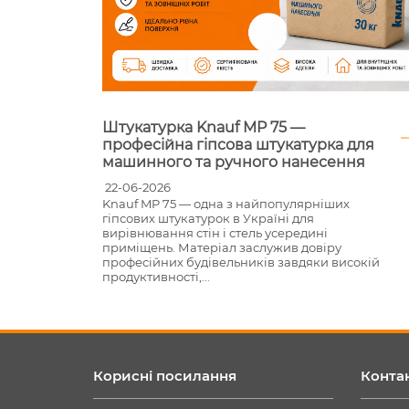
ртону:
Штукатурка Knauf MP 75 —
 стін,
професійна гіпсова штукатурка для
машинного та ручного нанесення
22-06-2026
тва
Knauf MP 75 — одна з найпопулярніших
сть
гіпсових штукатурок в Україні для
магає
вирівнювання стін і стель усередині
алу під
приміщень. Матеріал заслужив довіру
професійних будівельників завдяки високій
продуктивності,...
Корисні посилання
Конта