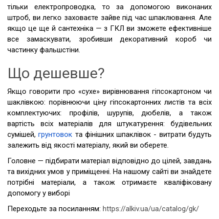
тільки електропроводка, то за допомогою виконаних
штроб, ви легко заховаєте зайве під час шпаклювання. Але
якщо це ще й сантехніка — з ГКЛ ви зможете ефективніше
все замаскувати, зробивши декоративний короб чи
частинку фальшстіни.
Що дешевше?
Якщо говорити про «сухе» вирівнювання гіпсокартоном чи
шаклівкою: порівнюючи ціну гіпсокартонних листів та всіх
комплектуючих: профілів, шурупів, дюбелів, а також
вартість всіх матеріалів для штукатурення: будівельних
сумішей,
грунтовок
та фінішних шпаклівок - витрати будуть
залежить від якості матеріалу, який ви оберете.
Головне — підбирати матеріал відповідно до цілей, завдань
та вихідних умов у приміщенні. На нашому сайті ви знайдете
потрібні матеріали, а також отримаєте кваліфіковану
допомогу у виборі
Переходьте за посиланням:
https://alkiv.ua/ua/catalog/gk/