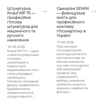
Саморізи SEMIN
Штукатурка
— французька
Knauf MP 75 —
якість для
професійна
професійного
гіпсова
монтажу
штукатурка для
гіпсокартону в
машинного та
Україні
ручного
нанесення
17-06-2026
При монтажі
22-06-2026
гіпсокартонних
Knauf MP 75 — одна
конструкцій якість
з найпопулярніших
кріплення має не
гіпсових
менше значення,
штукатурок в
ніж сам гіпсокартон
Україні для
або металевий
вирівнювання стін і
профіль. Від
стель усередині
правильного
приміщень.
вибору саморізів
Матеріал заслужив
залежить міцність
довіру професійних
каркаса, надійність
будівельників
фіксації...
завдяки високій
продуктивності,...