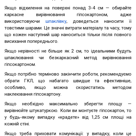
Якщо відхилення на поверхні понад 3-4 см — обирайте
каркасне вирівнювання гіпсокартоном, адже
використовуючи
шпаклівку
, доведеться наносити її
товстими шарами. Це значні витрати матеріалу та часу, тому
що кожен наступний шар наноситься тільки після повного
висихання попереднього.
Якщо нерівності не більше як 2 см, то ідеальними будуть
шпаклювання чи безкаркасний метод вирівнювання
гіпсокартоном.
Якщо потрібно терміново закінчити роботи, рекомендуємо
обрати ГКЛ, що набагато швидше та ефективніше,
особливо, якщо можна скористатись методом
наклеювання гіпсокартону.
Якщо необхідно максимально зберегти площу —
вирівнюйте штукатуркою. Коли ви монтуєте гіпсокартон, то
у будь-якому випадку «крадете» від 1,25 см площі на
кожній стіні.
Якщо треба приховати комунікації: у випадку, коли це