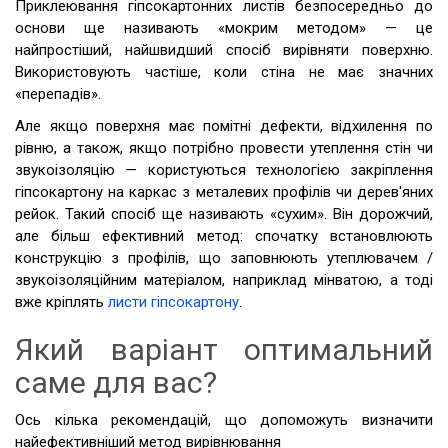
Приклеювання гіпсокартонних листів безпосередньо до
основи ще називають «мокрим методом» — це
найпростіший, найшвидший спосіб вирівняти поверхню.
Використовують частіше, коли стіна не має значних
«перепадів».
Але якщо поверхня має помітні дефекти, відхилення по
рівню, а також, якщо потрібно провести утеплення стін чи
звукоізоляцію — користуються технологією закріплення
гіпсокартону на каркас з металевих профілів чи дерев'яних
рейок. Такий спосіб ще називають «сухим». Він дорожчий,
але більш ефективний метод: спочатку встановлюють
конструкцію з профілів, що заповнюють утеплювачем /
звукоізоляційним матеріалом, наприклад мінватою, а тоді
вже кріплять
листи гіпсокартону
.
Який варіант оптимальний
саме для вас?
Ось кілька рекомендацій, що допоможуть визначити
найефективніший метод вирівнювання