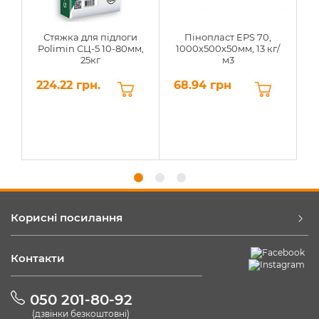
Стяжка для підлоги
Пінопласт EPS 70,
Polimin СЦ-5 10-80мм,
1000х500х50мм, 13 кг/
25кг
м3
224.22 грн.
68.94 грн
6
Корисні посилання
Контакти
050 201-80-92
(дзвінки безкоштовні)