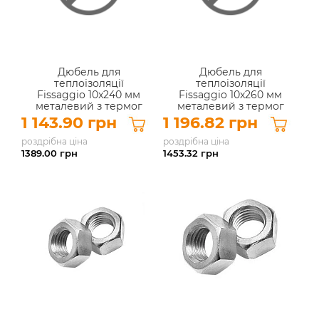
Дюбель для
Дюбель для
теплоізоляції
теплоізоляції
Fissaggio 10x240 мм
Fissaggio 10x260 мм
металевий з термог
металевий з термог
(100 шт.)
(100 шт.)
1 143.90 грн
1 196.82 грн
роздрібна ціна
роздрібна ціна
1389.00
грн
1453.32
грн