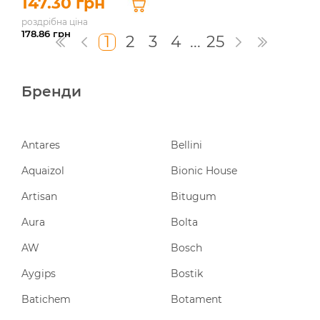
147.30 грн
роздрібна ціна
178.86
грн
1
2
3
4
...
25
Бренди
Antares
Bellini
Aquaizol
Bionic House
Artisan
Bitugum
Aura
Bolta
AW
Bosch
Aygips
Bostik
Batichem
Botament