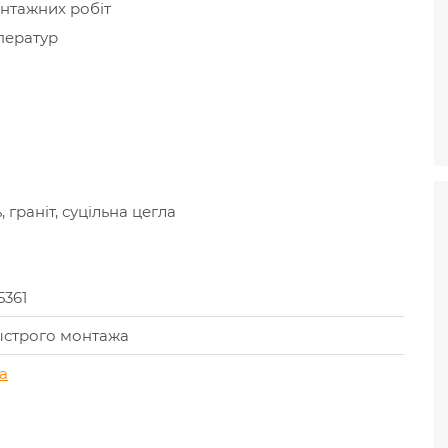
онтажних робіт
ператур
 граніт, суцільна цегла
5361
ыстрого монтажа
а