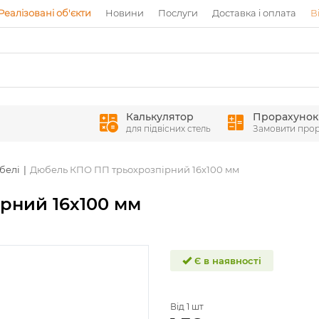
Реалізовані об'єкти
Новини
Послуги
Доставка і оплата
В
Калькулятор
Прорахунок
для підвісних стель
Замовити про
белі
Дюбель КПО ПП трьохрозпірний 16х100 мм
рний 16х100 мм
Є в наявності
Від 1 шт