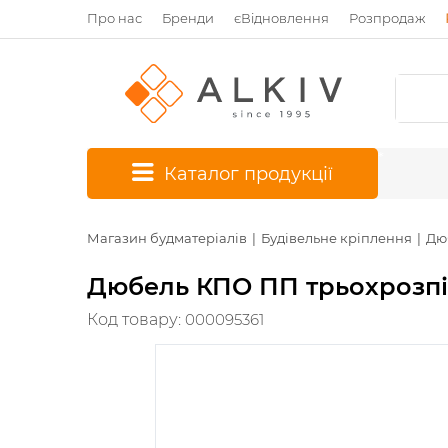
Про нас
Бренди
єВідновлення
Розпродаж
*
Каталог продукції
Магазин будматеріалів
Будівельне кріплення
Дю
Дюбель КПО ПП трьохрозпі
Код товару:
000095361