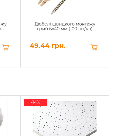
ажу
Дюбелі швидкого монтажу
Дюбе
п)
гриб 6x40 мм (100 шт/уп)
10x160
49.44 грн.
93.12
-14%