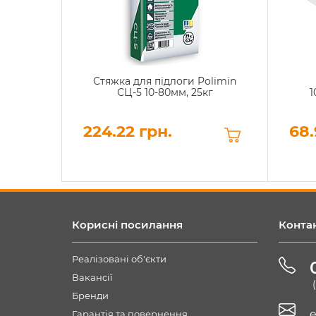
Стяжка для підлоги Polimin
СЦ-5 10-80мм, 25кг
1
224.22 грн.
68.
Корисні посилання
Конта
Реалізовані об'єкти
Вакансії
Бренди
e
Гарантія та повернення