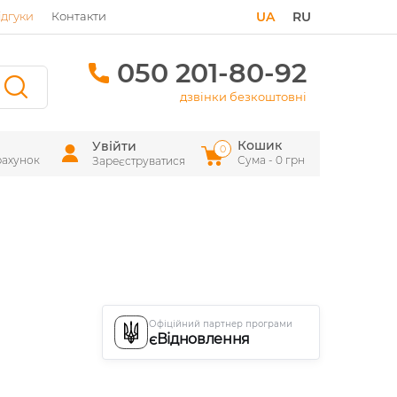
ідгуки
Контакти
UA
RU
050 201-80-92
дзвінки безкоштовні
Кошик
Увійти
0
рахунок
Сума - 0 грн
Зареєструватися
Офіційний партнер програми
єВідновлення