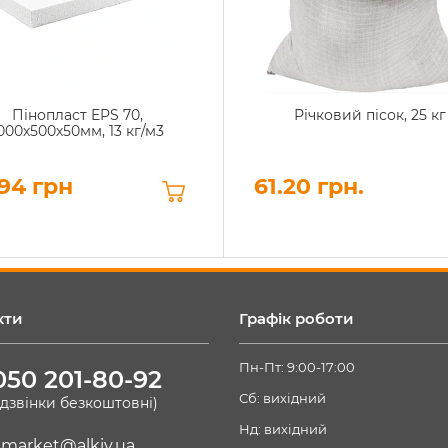
Пінопласт EPS 70,
Річковий пісок, 25 кг
000х500х50мм, 13 кг/м3
94 грн
61.20 грн.
кти
Графік роботи
Пн-Пт: 9:00-17:00
050 201-80-92
Сб: вихідний
(дзвінки безкоштовні)
Нд: вихідний
market@alkiv.ua