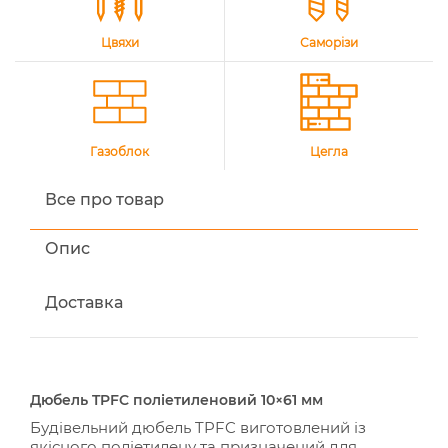
Цвяхи
Саморізи
Газоблок
Цегла
Все про товар
Опис
Доставка
Дюбель TPFC поліетиленовий 10×61 мм
Будівельний дюбель TPFC виготовлений із
якісного поліетилену та призначений для