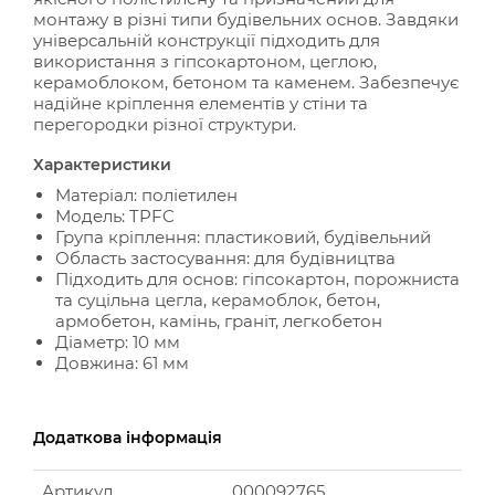
монтажу в різні типи будівельних основ. Завдяки
універсальній конструкції підходить для
використання з гіпсокартоном, цеглою,
керамоблоком, бетоном та каменем. Забезпечує
надійне кріплення елементів у стіни та
перегородки різної структури.
Характеристики
Матеріал: поліетилен
Модель: TPFC
Група кріплення: пластиковий, будівельний
Область застосування: для будівництва
Підходить для основ: гіпсокартон, порожниста
та суцільна цегла, керамоблок, бетон,
армобетон, камінь, граніт, легкобетон
Діаметр: 10 мм
Довжина: 61 мм
Додаткова інформація
Артикул
000092765