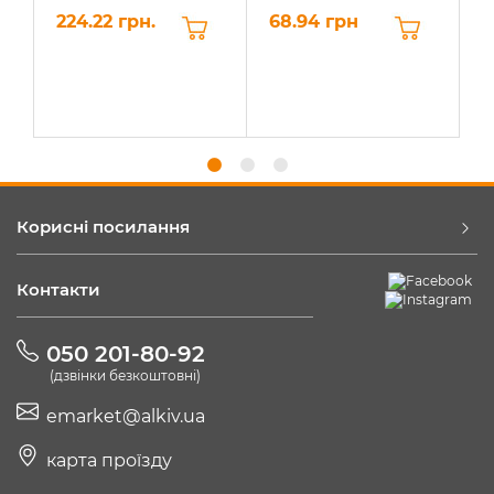
224.22 грн.
68.94 грн
6
Корисні посилання
Контакти
050 201-80-92
(дзвінки безкоштовні)
emarket@alkiv.ua
карта проїзду