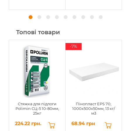
Топові товари
-7%
Стяжка для підлоги
Пінопласт EPS 70,
Polimin СЦ-5 10-80мм,
1000х500х50мм, 13 кг/
25кг
м3
224.22 грн.
68.94 грн
6