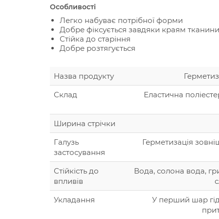
Особливості
Легко набуває потрібної форми
Добре фіксується завдяки краям тканин
Стійка до старіння
Добре розтягується
Назва продукту
Герметиз
Склад
Еластична поліест
Ширина стрічки
Галузь
Герметизація зовнішн
застосування
Стійкість до
Вода, солона вода, гр
впливів
с
Укладання
У перший шар гід
при