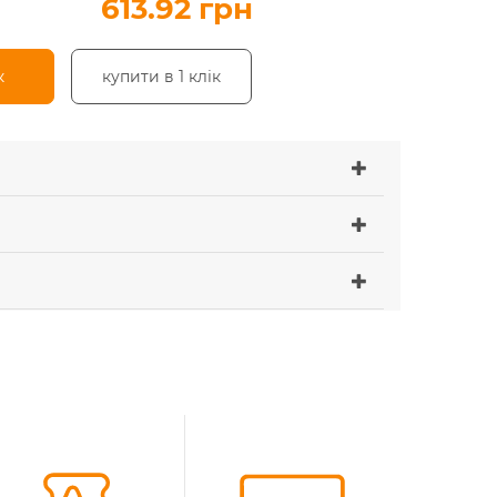
613.92 грн
к
купити в 1 клік