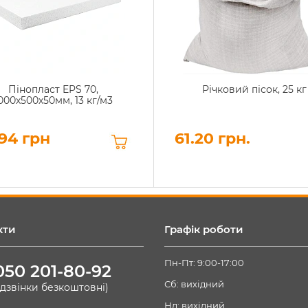
Пінопласт EPS 70,
Річковий пісок, 25 кг
000х500х50мм, 13 кг/м3
94 грн
61.20 грн.
кти
Графік роботи
Пн-Пт: 9:00-17:00
050 201-80-92
Сб: вихідний
(дзвінки безкоштовні)
Нд: вихідний