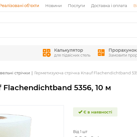
Реалізовані об'єкти
Новини
Послуги
Доставка і оплата
В
Калькулятор
Прорахунок
для підвісних стель
Замовити про
вельні стрічки
Герметизуюча стрічка Knauf Flachendichtband 535
 Flachendichtband 5356, 10 м
Є в наявності
Від 1 шт