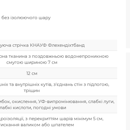
и без ізолюючого шару
уюча стрічка КНАУФ Флехендіхтбанд
ерна тканина з поздовжньою водонепроникною
смугою шириною 7 см
12 см
іх та внутрішніх кутів, з'єднань стін з підлогою,
тріщин
ибок, окислення, УФ-випромінювання, слабкі луги,
лабкі кислоти, погодні умови
роізоляції, з перекриттям шарів мінімум 5 см,
тискання валиком або шпателем