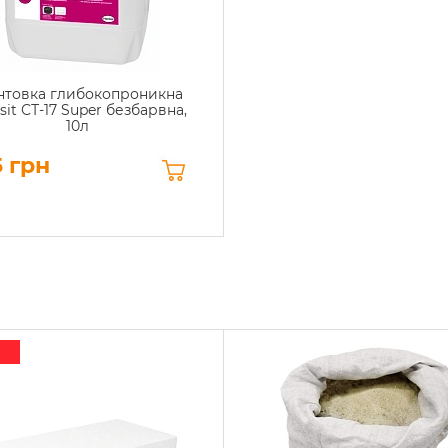
нтовка глибокопроникна
sit СТ-17 Super безбарвна,
10л
 грн