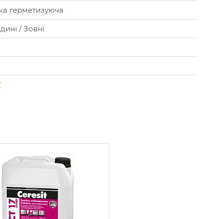
ка герметизуюча
дині / Зовні
f