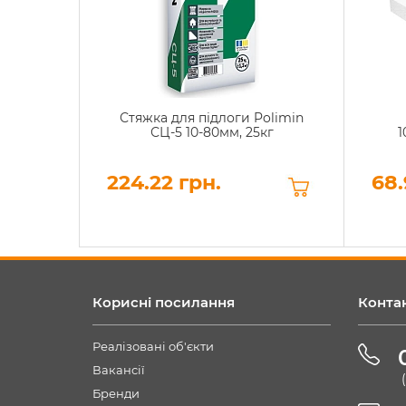
Стяжка для підлоги Polimin
СЦ-5 10-80мм, 25кг
1
224.22 грн.
68.
Корисні посилання
Конта
Реалізовані об'єкти
Вакансії
Бренди