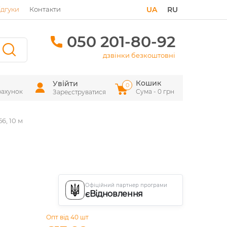
ідгуки
Контакти
UA
RU
050 201-80-92
дзвінки безкоштовні
Кошик
Увійти
0
рахунок
Сума - 0 грн
Зареєструватися
6, 10 м
Офіційний партнер програми
єВідновлення
Опт від 40 шт