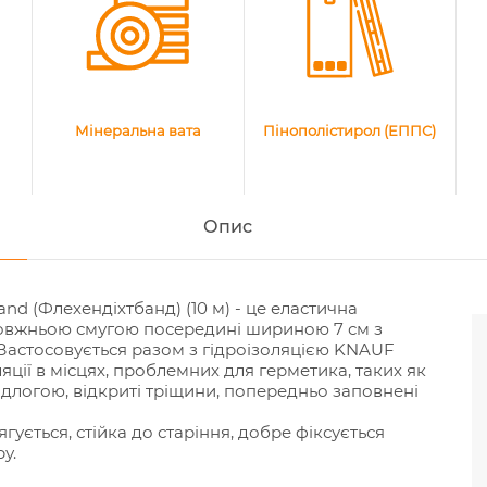
Мінеральна вата
Пінополістирол (ЕППС)
Опис
d (Флехендіхтбанд) (10 м) - це еластична
довжньою смугою посередині шириною 7 см з
Застосовується разом з гідроізоляцією KNAUF
ляції в місцях, проблемних для герметика, таких як
 підлогою, відкриті тріщини, попередньо заповнені
ується, стійка до старіння, добре фіксується
у.