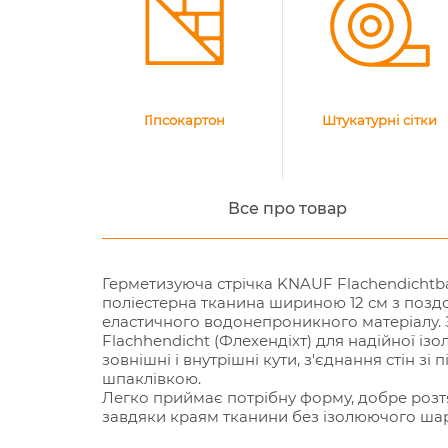
Гіпсокартон
Штукатурні сітки
Все про товар
Герметизуюча стрічка KNAUF Flachendichtban
поліестерна тканина шириною 12 см з поз
еластичного водонепроникного матеріалу. 
Flachhendicht (Флехендіхт) для надійної ізо
зовнішні і внутрішні кути, з'єднання стін зі
шпаклівкою.
Легко приймає потрібну форму, добре розтяг
завдяки краям тканини без ізолюючого шар