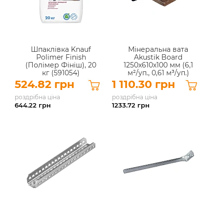
Шпаклівка Knauf
Мінеральна вата
Polimer Finish
Akustik Board
(Полімер Фініш), 20
1250x610x100 мм (6,1
кг (591054)
м²/уп., 0,61 м³/уп.)
524.82 грн
1 110.30 грн
роздрібна ціна
роздрібна ціна
644.22
грн
1233.72
грн