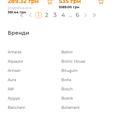
289.32 грн
535 грн
1069.00
грн
роздрібна ціна
361.44
грн
1
2
3
4
...
6
Бренди
Antares
Bellini
Aquaizol
Bionic House
Artisan
Bitugum
Aura
Bolta
AW
Bosch
Aygips
Bostik
Batichem
Botament