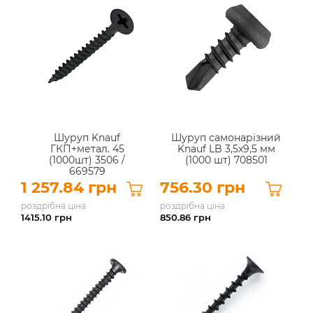
Шуруп Knauf
Шуруп самонарізний
ГКП+метал. 45
Knauf LB 3,5х9,5 мм
(1000шт) 3506 /
(1000 шт) 708501
669579
1 257.84 грн
756.30 грн
роздрібна ціна
роздрібна ціна
1415.10
грн
850.86
грн