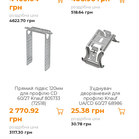
грн
роздрібна ціна
518.64
грн
роздрібна ціна
4622.70
грн
Прямий підвіс 120мм
З'єднувач
для профілю CD
дворівневий для
60/27 Knauf 805733
профілю Knauf
(72518)
UA/CD 60/27 68986
2 770.92
25.38 грн
грн
роздрібна ціна
30.78
грн
роздрібна ціна
3117.30
грн