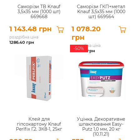
Саморізи TB Knauf
Саморізи ГКП+метал
3,5х35 мм (1000 шт)
Knauf 3,5x35 мм (1000
669668
шт) 669564
1 143.48 грн
1 078.20
грн
роздрібна ціна
1286.40
грн
роздрібна ціна
-50%
1212.90
грн
Клей для
Уцінка. Декоративне
гіпсокартону Knauf
шпаклювання Easy-
Perlfix Г.2. ЗК8-1, 25кг
Putz 1,0 мм, 20 кг
(10.11.21)