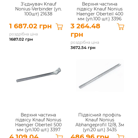
З'єднувач Knauf
Верхня частина
Nonius-Verbinder (уп.
підвісу Knauf Nonius
100шт) 21638
Haenger Oberteil 400
мм (уп.100 шт.) 3396
1 687.02 грн
3 264.48
грн
роздрібна ціна
1687.02
грн
роздрібна ціна
3672.54
грн
Верхня частина
Підвісний профіль
підвісу Knauf Nonius
Knauf Nonius
Haenger Oberteil 500
Abhangeprofil 12/8, 3м
мм (уп.100 шт.) 3397
(уп.20 шт.) 3435
4 109.04
486.96 грн