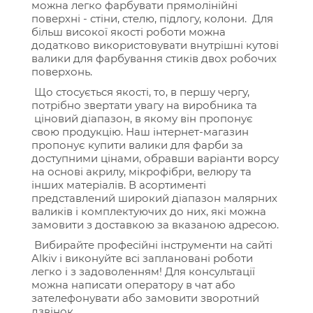
можна легко фарбувати прямолінійні
поверхні - стіни, стелю, підлогу, колони. Для
більш високої якості роботи можна
додатково використовувати внутрішні кутові
валики для фарбування стиків двох робочих
поверхонь.
Що стосується якості, то, в першу чергу,
потрібно звертати увагу на виробника та
ціновий діапазон, в якому він пропонує
свою продукцію. Наш інтернет-магазин
пропонує купити валики для фарби за
доступними цінами, обравши варіанти ворсу
на основі акрилу, мікрофібри, велюру та
інших матеріалів. В асортименті
представлений широкий діапазон малярних
валиків і комплектуючих до них, які можна
замовити з доставкою за вказаною адресою.
Вибирайте професійні інструменти на сайті
Alkiv і виконуйте всі заплановані роботи
легко і з задоволенням! Для консультації
можна написати оператору в чат або
зателефонувати або замовити зворотний
дзвінок.