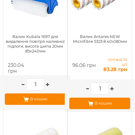
Валик Kubala 1697 для
Валик Antares NEW
видалення повітря наливної
Microfibre 5323 8 40х180мм
підлоги, висота шипа 20мм
85х240мм
опт від 10
шт
230.04
96.06 грн
83.28 грн
грн
В кошик
В кошик