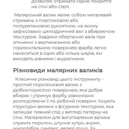
дозволяє отримати гарне покриття
на стіні або стелі.
Малярський валик являє собою металевий
стрижень з пластиковою або
поліуретановою рукояткою, на якому
зафіксовано циліндричний вал з вбираючою
текстурою. Завдяки обертанню вала при
зіткненні з вертикальною або
горизонтальною поверхнею фарба легко
наноситься в один або кілька шарів, які
виходять рівними і акуратними.
Різновиди малярних валиків
Класична різновид цього інструменту -
простий поролоновий валик з
дрібнопористою поверхнею, яка добре
вбирає і утримує фарбу, рівномірно
розподіляючи її по робочій поверхні. Існують
структурні валики з фігурною текстурою, яка
залишає певний слід у вигляді патерну на
стіні. Матеріалом для виготовлення валика
служить поролон, штучне хутро, акрил,
мікрофібра, синтекс, велюр тощо. За