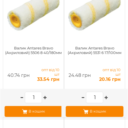
Валик Antares Bravo
Валик Antares Bravo
(Акриловий) 5506 8 40/180мм
(Акриловий) 5531 6 17/100мм
опт від 10
опт від 10
шт
шт
40.74 грн
24.48 грн
33.54 грн
20.16 грн
В кошик
В кошик