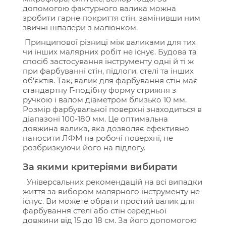
допомогою фактурного валика можна
зробити гарне покриття стін, замінивши ним
звичні шпалери з малюнком.
Принципової різниці між валиками для тих
чи інших малярних робіт не існує. Будова та
спосіб застосування інструменту одні й ті ж
при фарбуванні стін, підлоги, стелі та інших
об'єктів. Так, валик для фарбування стін має
стандартну Г-подібну форму стрижня з
ручкою і валом діаметром близько 10 мм.
Розмір фарбувальної поверхні знаходиться в
діапазоні 100-180 мм. Це оптимальна
довжина валика, яка дозволяє ефективно
наносити ЛФМ на робочі поверхні, не
розбризкуючи його на підлогу.
За якими критеріями вибирати
Універсальних рекомендацій на всі випадки
життя за вибором малярного інструменту не
існує. Ви можете обрати простий валик для
фарбування стелі або стін середньої
довжини від 15 до 18 см. За його допомогою