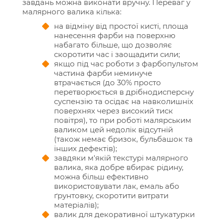
завдань можна виконати вручну. Переваг у
малярного валика кілька:
на відміну від простої кисті, площа
нанесення фарби на поверхню
набагато більше, що дозволяє
скоротити час і заощадити сили;
якщо під час роботи з фарбопультом
частина фарби неминуче
втрачається (до 30% просто
перетворюється в дрібнодисперсну
суспензію та осідає на навколишніх
поверхнях через високий тиск
повітря), то при роботі малярським
валиком цей недолік відсутній
(також немає бризок, бульбашок та
інших дефектів);
завдяки м'якій текстурі малярного
валика, яка добре вбирає рідину,
можна більш ефективно
використовувати лак, емаль або
ґрунтовку, скоротити витрати
матеріалів);
валик для декоративної штукатурки