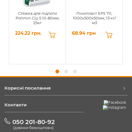
Стяжка для підлоги
Пінопласт EPS 70,
Polimin СЦ-5 10-80мм,
1000х500х50мм, 13 кг/
25кг
м3
224.22 грн.
68.94 грн
6
Корисні посилання
Контакти
050 201-80-92
(дзвінки безкоштовні)