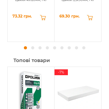
73.32 грн.
69.30 грн.
6
Топові товари
-7%