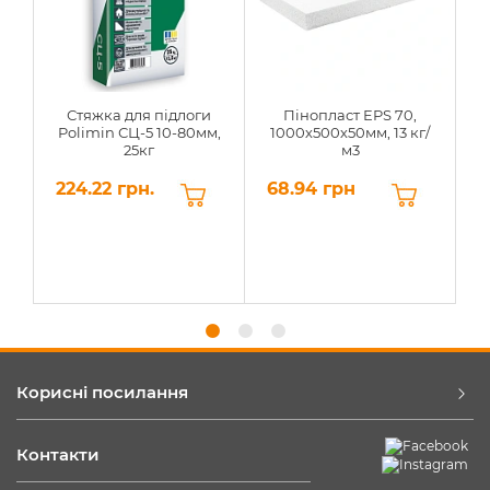
Стяжка для підлоги
Пінопласт EPS 70,
Polimin СЦ-5 10-80мм,
1000х500х50мм, 13 кг/
25кг
м3
224.22 грн.
68.94 грн
6
Корисні посилання
Контакти