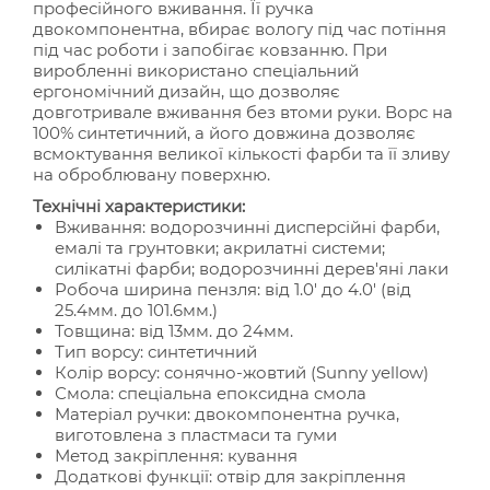
професійного вживання. Її ручка
двокомпонентна, вбирає вологу під час потіння
під час роботи і запобігає ковзанню. При
виробленні використано спеціальний
ергономічний дизайн, що дозволяє
довготривале вживання без втоми руки. Ворс на
100% синтетичний, а його довжина дозволяє
всмоктування великої кількості фарби та її зливу
на оброблювану поверхню.
Технічні характеристики:
Вживання: водорозчинні дисперсійні фарби,
емалі та грунтовки; акрилатні системи;
силікатні фарби; водорозчинні дерев'яні лаки
Робоча ширина пензля: від 1.0' до 4.0' (від
25.4мм. до 101.6мм.)
Товщина: від 13мм. до 24мм.
Тип ворсу: синтетичний
Колір ворсу: сонячно-жовтий (Sunny yellow)
Смола: спеціальна епоксидна смола
Матеріал ручки: двокомпонентна ручка,
виготовлена ​​з пластмаси та гуми
Метод закріплення: кування
Додаткові функції: отвір для закріплення