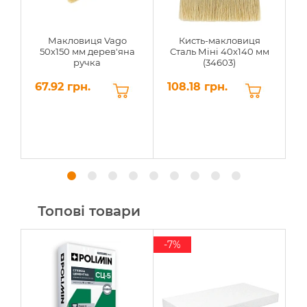
Макловиця Vago
Кисть-макловиця
50х150 мм дерев'яна
Сталь Міні 40x140 мм
ручка
(34603)
67.92 грн.
108.18 грн.
3
Топові товари
-7%