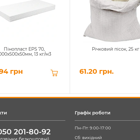
Пінопласт EPS 70,
Річковий пісок, 25 кг
000х500х50мм, 13 кг/м3
94 грн
61.20 грн.
кти
Графік роботи
Пн-Пт: 9:00-17:00
050 201-80-92
Сб: вихідний
(дзвінки безкоштовні)