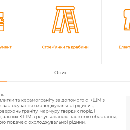
румент
Стрем’янки та драбини
Елект
Опис
і:
 плитки та керамограніту за допомогою КШМ з
 застосування охолоджувальної рідини ..,
оверхонь граніту, мармуру твердих порід і
ціальних КШМ з регульованою частотою обертання,
ною подачею охолоджувальної рідини.