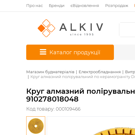
Про нас
Бренди
єВідновлення
Розпродаж
*
Каталог продукції
Магазин будматеріалів
Електрообладнання
Витр
Круг алмазний полірувальний по керамограніту Di
Круг алмазний полірувальн
910278018048
Код товару:
000109466