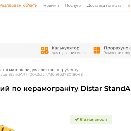
Реалізовані об'єкти
Новини
Послуги
Доставка і оплата
В
Калькулятор
Прорахунок
для підвісних стель
Замовити про
атні матеріали для електроінструменту
star StandART 100x3x15 №30 910278018048
ий по керамограніту Distar StandA
Є в наявності