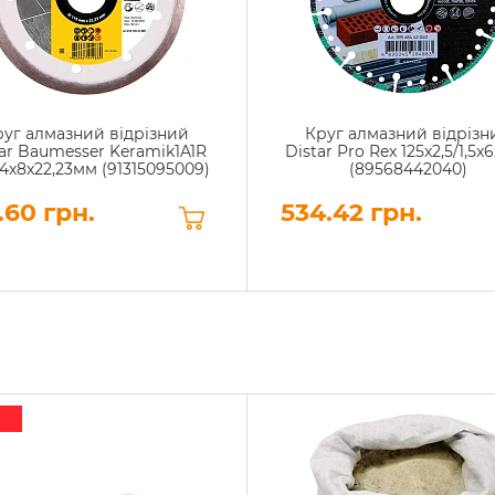
руг алмазний відрізний
Круг алмазний відрізн
ar Baumesser Keramik1A1R
Distar Pro Rex 125x2,5/1,5x6
1,4x8x22,23мм (91315095009)
(89568442040)
.60 грн.
534.42 грн.