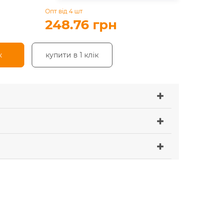
Опт від 4 шт
248.76 грн
к
купити в 1 клік