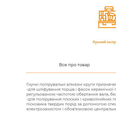
Ручний інст
Все про товар
Гнучкі полірувальні алмазні круги призначен
-для шліфування торців і фасок керамічної
регульованою частотою обертання вала, без
-для полірування плоских і криволінійних п
пісковика твердих порід за допомогою спе
електрозахистом і обов'язковою централь