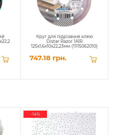
ий
Круг для підрізання клею
Фреза
x22,2
Distar Razor 1A1R
Tre
125x1,6x10x22,23мм (11115062010)
747.18 грн.
46.8
-14%