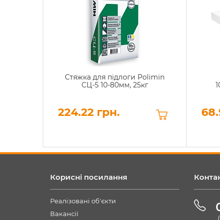
Стяжка для підлоги Polimin
СЦ-5 10-80мм, 25кг
1
224.22 грн.
68.
Корисні посилання
Конта
Реалізовані об'єкти
Вакансії