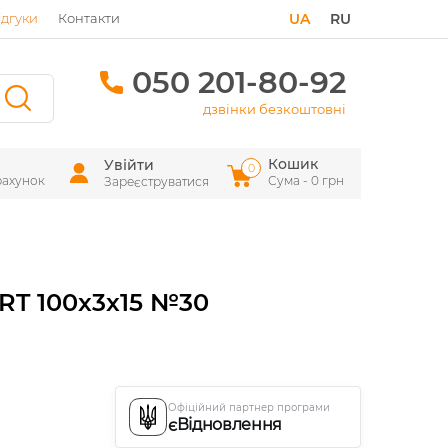
ідгуки
Контакти
UA
RU
050 201-80-92
дзвінки безкоштовні
Кошик
Увійти
0
рахунок
Сума - 0 грн
Зареєструватися
RT 100x3x15 №30
Офіційний партнер програми
єВідновлення