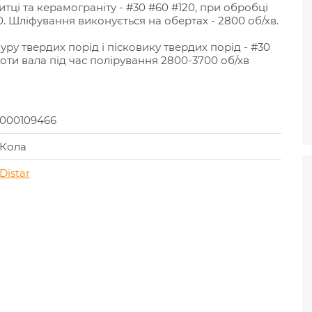
тці та керамограніту - #30 #60 #120, при обробці
20. Шліфування виконується на обертах - 2800 об/хв.
уру твердих порід і пісковику твердих порід - #30
оти вала під час полірування 2800-3700 об/хв
000109466
Кола
Distar