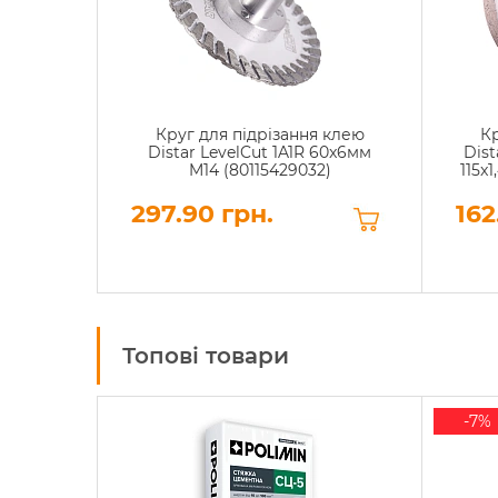
Круг для підрізання клею
К
Distar LevelCut 1A1R 60x6мм
Dist
M14 (80115429032)
115x
297.90 грн.
162
Топові товари
-7%