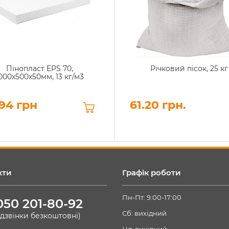
Пінопласт EPS 70,
Річковий пісок, 25 кг
000х500х50мм, 13 кг/м3
94 грн
61.20 грн.
кти
Графік роботи
Пн-Пт: 9:00-17:00
050 201-80-92
Сб: вихідний
(дзвінки безкоштовні)