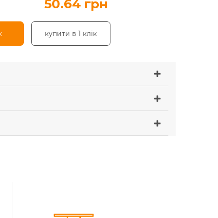
50.64 грн
к
купити в 1 клік