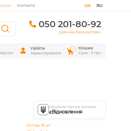
ідгуки
Контакти
UA
RU
050 201-80-92
дзвінки безкоштовні
Кошик
Увійти
0
рахунок
Сума - 0 грн
Зареєструватися
Офіційний партнер програми
єВідновлення
Опт від 35 шт