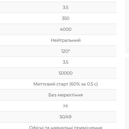
3.5
350
4000
Нейтральний
120°
3.5
50000
Миттєвий старт (60% за 0.5 с)
Без мерехтіння
Ні
50/49
Офісні та навчальні приміщення