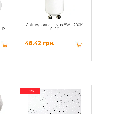
Світлодіодна лампа 8W 4200K
С
-12-
GU10
Євро
4
48.42 грн.
29.76
-14%