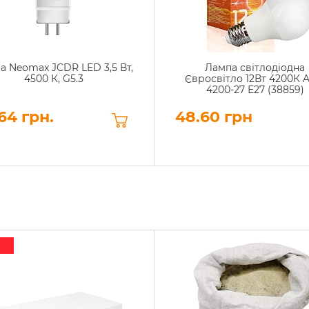
а Neomax JCDR LED 3,5 Вт,
Лампа світлодіодна
4500 К, G5.3
Євросвітло 12Вт 4200К A
4200-27 Е27 (38859)
64 грн.
48.60 грн