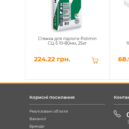
Стяжка для підлоги Polimin
СЦ-5 10-80мм, 25кг
1
224.22 грн.
68.
Корисні посилання
Конта
Реалізовані об'єкти
Вакансії
Бренди