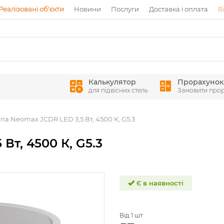
Реалізовані об'єкти
Новини
Послуги
Доставка і оплата
В
Калькулятор
Прорахунок
для підвісних стель
Замовити про
па Neomax JCDR LED 3,5 Вт, 4500 К, G5.3
Вт, 4500 К, G5.3
Є в наявності
Від 1 шт