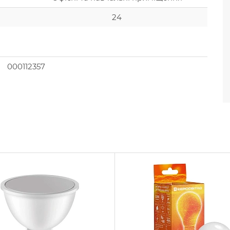
24
000112357