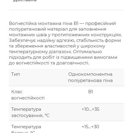
Вогнестійка монтажна піна B1 — професійний
поліуретановий матеріал для заповнення
монтажних швів у протипожежних конструкціях.
Забезпечує надійну адгезію, стабільність форми
та збереження властивостей у широкому
температурному діапазоні. Оптимально
підходить для робіт із підвищеними вимогами
до вогнестійкості та довговічності.
Тип
Однокомпонентна
поліуретанова піна
Клас
B1
вогнестійкості
Температура
+10…+35
застосування, °C
Температура
+15…+30
балона, °C