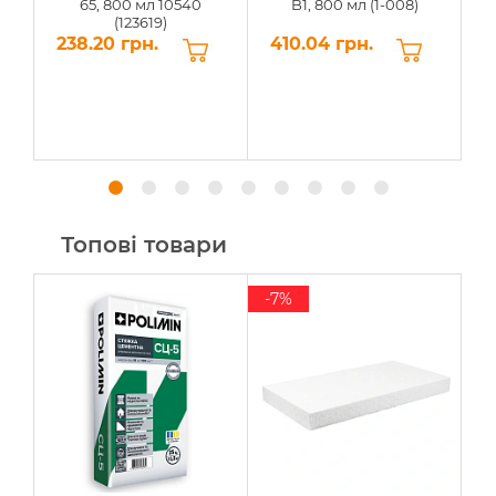
65, 800 мл 10540
B1, 800 мл (1-008)
(123619)
238.20 грн.
410.04 грн.
3
Топові товари
-7%