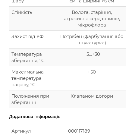
шару
см та ширині >6 см
Стійкість
Волога, старіння,
агресивне середовище,
мікрофлора
Захист від УФ
Потрібен (фарбування або
штукатурка)
Температура
+5…+30
зберігання, °C
Максимальна
+50
температура
нагріву, °C
Положення при
Клапаном догори
зберіганні
Додаткова інформація
Артикул
000117189