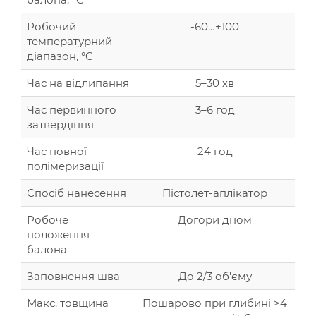
Робочий
-60…+100
температурний
діапазон, °C
Час на відлипання
5–30 хв
Час первинного
3–6 год
затвердіння
Час повної
24 год
полімеризації
Спосіб нанесення
Пістолет-аплікатор
Робоче
Догори дном
положення
балона
Заповнення шва
До 2/3 об'єму
Макс. товщина
Пошарово при глибині >4