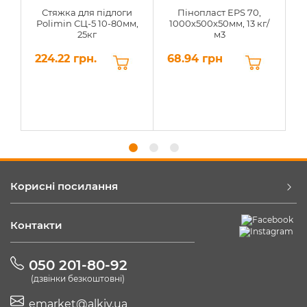
Стяжка для підлоги
Пінопласт EPS 70,
Polimin СЦ-5 10-80мм,
1000х500х50мм, 13 кг/
25кг
м3
224.22 грн.
68.94 грн
6
Корисні посилання
Контакти
050 201-80-92
(дзвінки безкоштовні)
emarket@alkiv.ua