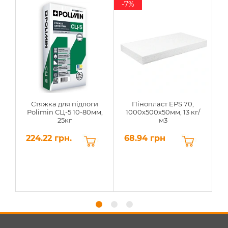
-7%
Стяжка для підлоги
Пінопласт EPS 70,
Polimin СЦ-5 10-80мм,
1000х500х50мм, 13 кг/
25кг
м3
224.22 грн.
68.94 грн
6