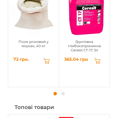
Пісок річковий у
Грунтовка
мішках, 40 кг
глибокопроникна
Ceresit СТ-17, 5л
72 грн.
365.04 грн
2
Топові товари