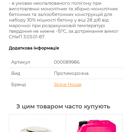
- в умовах неопалюваного полігону при
виготовленні монолітних та збірно-монолітних
бетонних та залізобетонних конструкцій для
набору 30% міцності бетону у віці 28 діб від
марочної при розрахунковій температурі
твердіння не нижче -15°С, за дотримання вимог
СНиП 3.03.01-87.
Додаткова інформація
Артикул
000089986
Вид
Протиморозна
Бренд
Stone House
З цим товаром часто купують
-1