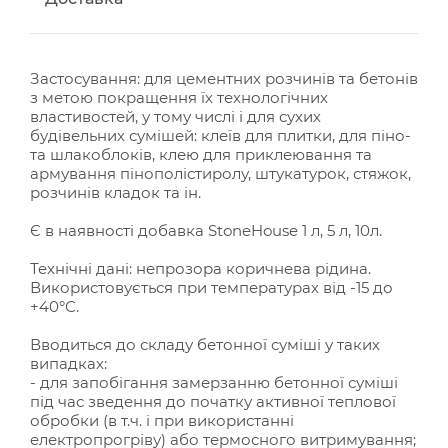
Застосування: для цементних розчинів та бетонів
з метою покращення їх технологічних
властивостей, у тому числі і для сухих
будівельних сумішей: клеїв для плитки, для піно-
та шлакоблоків, клею для приклеювання та
армування пінополістиролу, штукатурок, стяжок,
розчинів кладок та ін.
Є в наявності добавка StoneHouse 1 л, 5 л, 10л.
Технічні дані: непрозора коричнева рідина.
Використовується при температурах від -15 до
+40°С.
Вводиться до складу бетонної суміші у таких
випадках:
- для запобігання замерзанню бетонної суміші
під час зведення до початку активної теплової
обробки (в т.ч. і при використанні
електропрогріву) або термосного витримування;