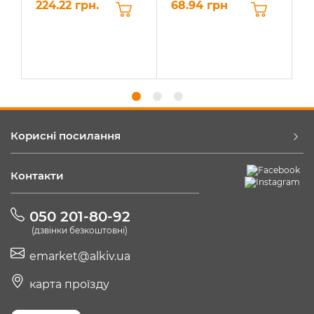
224.22 грн.
68.94 грн
6
Корисні посилання
Контакти
050 201-80-92
(дзвінки безкоштовні)
emarket@alkiv.ua
карта проїзду