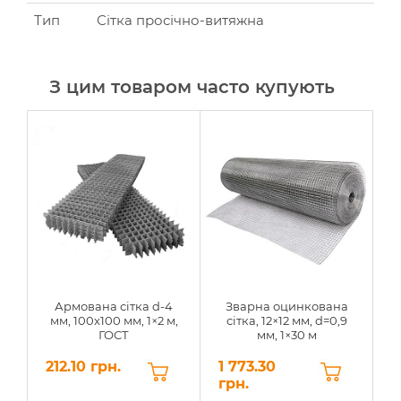
Тип
Сітка просічно-витяжна
З цим товаром часто купують
Армована сітка d-4
Зварна оцинкована
мм, 100x100 мм, 1×2 м,
сітка, 12×12 мм, d=0,9
ГОСТ
мм, 1×30 м
212.10 грн.
1 773.30
2
грн.