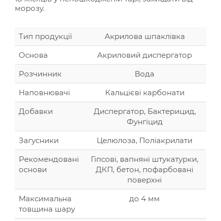
морозу.
Тип продукції
Акрилова шпаклівка
Основа
Акриловий диспергатор
Розчинник
Вода
Наповнювачі
Кальцієві карбонати
Добавки
Диспергатор, Бактерицид,
Фунгіцид
Загусники
Целюлоза, Поліакрилати
Рекомендовані
Гіпсові, вапняні штукатурки,
основи
ДКП, бетон, пофарбовані
поверхні
Максимальна
до 4 мм
товщина шару