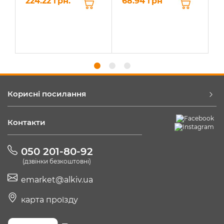
224.22 грн.
68.94 грн
6
Корисні посилання
Контакти
050 201-80-92
(дзвінки безкоштовні)
emarket@alkiv.ua
карта проїзду