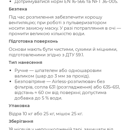
Дотримуватися норм EN 16-566 та NFT 36-005.
Безпека
Під час розпилення забезпечити хорошу
вентиляцію; при роботі з пульверизатором
носити захисну маску. У разі потрапляння в очі —
промити великою кількістю води.
Підготовка поверхонь
Основи мають бути чистими, сухими й міцними,
підготовленими згідно з ДТУ 59.1.
Тип нанесення
Ручне — шпателем або одношаровим
валиком (шар до 3 мм за прохід).
Безповітряне — Airless-розпилювач без
фільтрів, сопла 631 (розгладження) або 635–651,
відстань ≈ 60 см від поверхні; допустима
добавка до 5 % води.
Упаковка
Відра 10 кг або 25 кг, мішок 25 кг.
Зберігання
18 місяців у непошкодженій тарі, захищати від