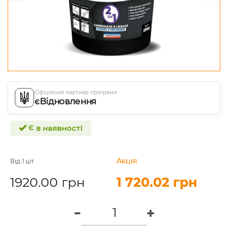
Офіційний партнер програми
єВідновлення
Є в наявності
Акція
Акція
Від 1 шт
1920.00 грн
1 720.02 грн
1 720.02 грн