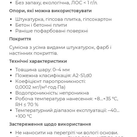
Без запаху, екологічна, ЛОС < 1 г/л.
Опори, які можна використовувати
Штукатурка, гіпсова плитка, гіпсокартон
Бетон і бетонні плити
Раніше пофарбовані поверхні
Покриття
Сумісна з усіма видами штукатурок, фарб і
настінних покриттів.
Технічні характеристики
Товщина шару: 0–4 мм
Пожежна класифікація: A2-S1,d0
Коефіцієнт паропроникності:
0,0002 мг/(м²·год·Па)
Водопроникність: непроникна
Робоча температура нанесення: +8…+35 °C,
RH ≤ 70 %
Температурний діапазон експлуатації: –40…
+100 °C
Застереження щодо використання
Не наносити на перегріті чи вологі основи.