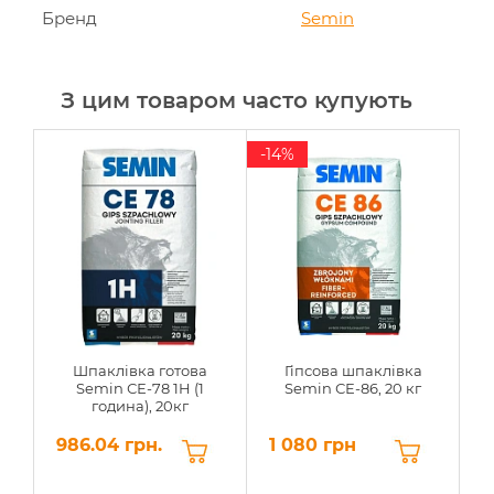
Бренд
Semin
З цим товаром часто купують
-14%
Шпаклівка готова
Гіпсова шпаклівка
Semin СЕ-78 1H (1
Semin СЕ-86, 20 кг
година), 20кг
(
986.04 грн.
1 080 грн
5