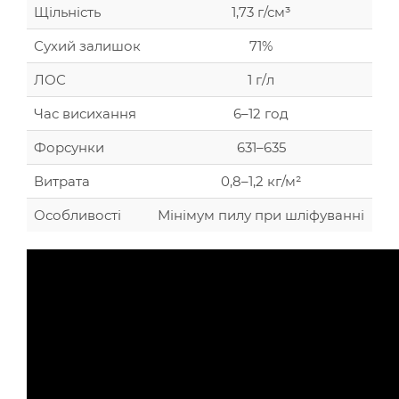
Щільність
1,73 г/см³
Сухий залишок
71%
ЛОС
1 г/л
Час висихання
6–12 год
Форсунки
631–635
Витрата
0,8–1,2 кг/м²
Особливості
Мінімум пилу при шліфуванні