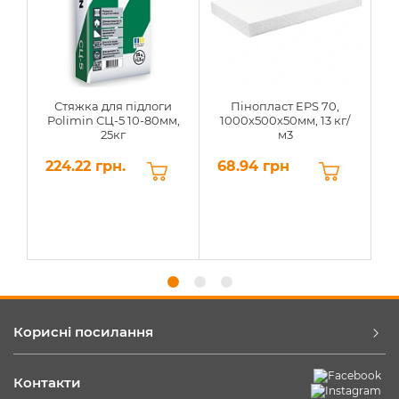
Стяжка для підлоги
Пінопласт EPS 70,
Polimin СЦ-5 10-80мм,
1000х500х50мм, 13 кг/
25кг
м3
224.22 грн.
68.94 грн
6
Корисні посилання
Контакти