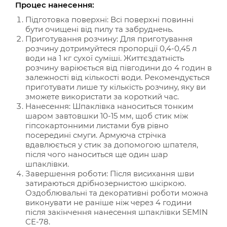
Процес нанесення:
Підготовка поверхні: Всі поверхні повинні
бути очищені від пилу та забруднень.
Приготування розчину: Для приготування
розчину дотримуйтеся пропорції 0,4-0,45 л
води на 1 кг сухої суміші. Життєздатність
розчину варіюється від півгодини до 4 годин в
залежності від кількості води. Рекомендується
приготувати лише ту кількість розчину, яку ви
зможете використати за короткий час.
Нанесення: Шпаклівка наноситься тонким
шаром завтовшки 10-15 мм, щоб стик між
гіпсокартонними листами був рівно
посередині смуги. Армуюча стрічка
вдавлюється у стик за допомогою шпателя,
після чого наноситься ще один шар
шпаклівки.
Завершення роботи: Після висихання шви
затираються дрібнозернистою шкіркою.
Оздоблювальні та декоративні роботи можна
виконувати не раніше ніж через 4 години
після закінчення нанесення шпаклівки SEMIN
СЕ-78.