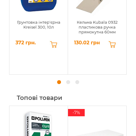
Грунтовка інтер'єрна
Кельма Kubala 0932
Ш
Kreisel 300, 10л
пластикова ручка
прямокутна 60мм
372 грн.
130.02 грн
4
Топові товари
-7%