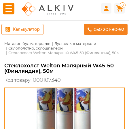
0
050 201-80-92
Калькулятор
Магазин будматеріалів
Будівельні матеріали
Склополотно, склошпалери
Стеклохолст Welton Малярный W45-50 (Финляндия), 50м
Стеклохолст Welton Малярный W45-50
(Финляндия), 50м
000107349
Код товару: