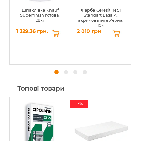
Шпаклівка Knauf
Фарба Ceresit IN 51
Superfinish готова,
Standart База А,
п
28кг
акрилова інтер'єрна,
10л
1 329.36 грн.
2 010 грн
1
Топові товари
-7%