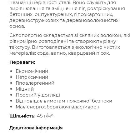
незначні нерівності стелі. Воно служить для
вирівнювання та зміцнення від розтріскування
бетонних, оштукатурених, гіпсокартонних,
деревностружкових та деревноволокнистих
основ.
Склополотно складається зі скляних волокон, які
рівномірно розподілені та створюють рівну
текстуру. Виготовляється з екологічно чистих
матеріалів: сода, вапно, кварцовий пісок.
Переваги:
Економічний
Нетоксичний
Гіпоалергенний
Міцний
Простий у догляді
Відповідає вимогам пожежної безпеки
Має енергозберігаючі властивості
Щільність:
45 г/м²
Додаткова інформація