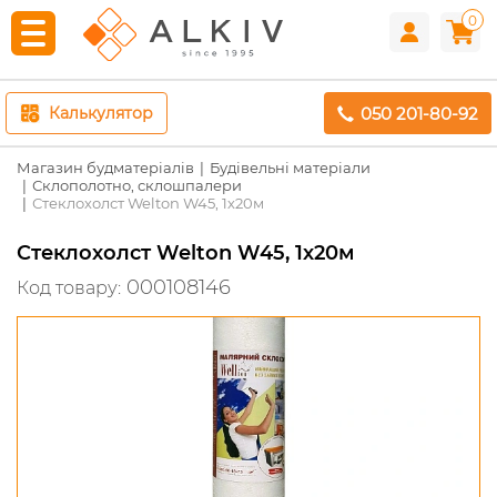
0
050 201-80-92
Калькулятор
Магазин будматеріалів
Будівельні матеріали
Склополотно, склошпалери
Стеклохолст Welton W45, 1х20м
Стеклохолст Welton W45, 1х20м
000108146
Код товару: