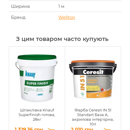
Ширина
1 м
Бренд
Wellton
З цим товаром часто купують
Шпаклівка Knauf
Фарба Ceresit IN 51
Superfinish готова,
Standart База А,
п
28кг
акрилова інтер'єрна,
10л
1 329.36 грн.
2 010 грн
1