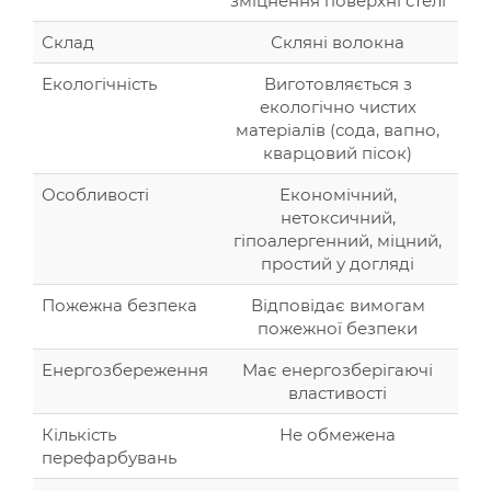
зміцнення поверхні стелі
Склад
Скляні волокна
Екологічність
Виготовляється з
екологічно чистих
матеріалів (сода, вапно,
кварцовий пісок)
Особливості
Економічний,
нетоксичний,
гіпоалергенний, міцний,
простий у догляді
Пожежна безпека
Відповідає вимогам
пожежної безпеки
Енергозбереження
Має енергозберігаючі
властивості
Кількість
Не обмежена
перефарбувань