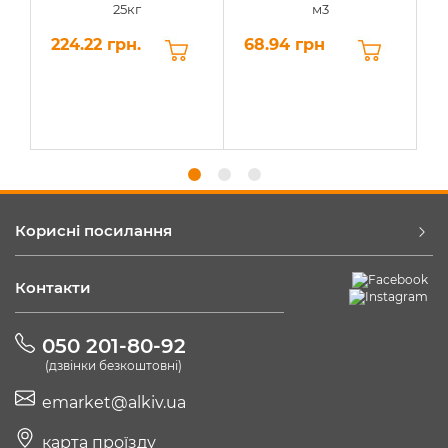
25кг
м3
224.22 грн.
68.94 грн
6
Корисні посилання
Контакти
050 201-80-92
(дзвінки безкоштовні)
emarket@alkiv.ua
карта проїзду