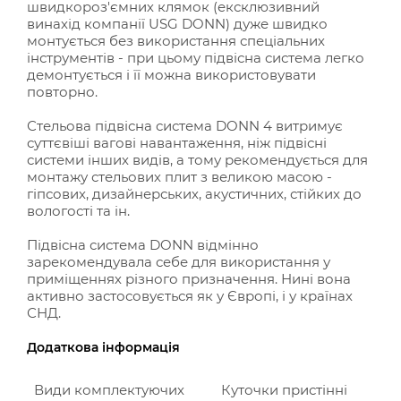
швидкороз'ємних клямок (ексклюзивний
винахід компанії USG DONN) дуже швидко
монтується без використання спеціальних
інструментів - при цьому підвісна система легко
демонтується і її можна використовувати
повторно.
Стельова підвісна система DONN 4 витримує
суттєвіші вагові навантаження, ніж підвісні
системи інших видів, а тому рекомендується для
монтажу стельових плит з великою масою -
гіпсових, дизайнерських, акустичних, стійких до
вологості та ін.
Підвісна система DONN відмінно
зарекомендувала себе для використання у
приміщеннях різного призначення. Нині вона
активно застосовується як у Європі, і у країнах
СНД.
Додаткова інформація
Види комплектуючих
Куточки пристінні