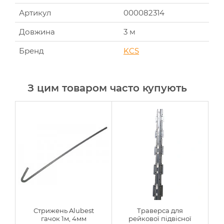
Артикул
000082314
Довжина
3 м
Бренд
KCS
З цим товаром часто купують
Стрижень Alubest
Траверса для
Т
гачок 1м, 4мм
рейкової підвісної