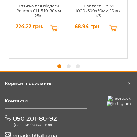
Стяжка для підлоги
Пінопласт EPS 70,
Polimin СЦ-5 10-80мм,
1000х500х50мм, 13 кг/
25кг
м3
224.22 грн.
68.94 грн
6
Корисні посилання
Контакти
050 201-80-92
(дзвінки безкоштовні)
emarket@alkiv.ua