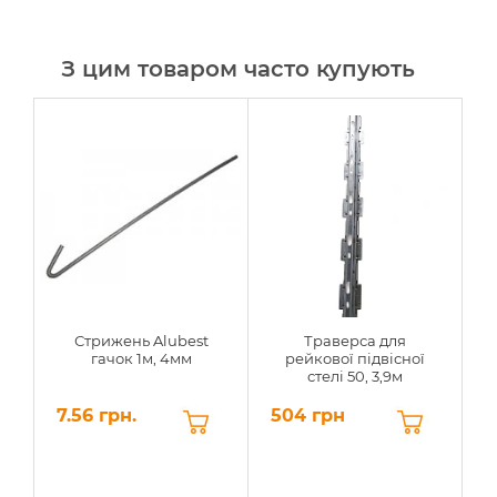
З цим товаром часто купують
Стрижень Alubest
Траверса для
Т
гачок 1м, 4мм
рейкової підвісної
стелі 50, 3,9м
7.56 грн.
504 грн
4