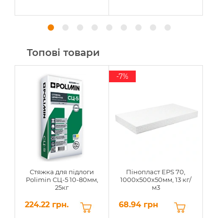
Топові товари
-7%
Стяжка для підлоги
Пінопласт EPS 70,
Polimin СЦ-5 10-80мм,
1000х500х50мм, 13 кг/
25кг
м3
224.22 грн.
68.94 грн
6