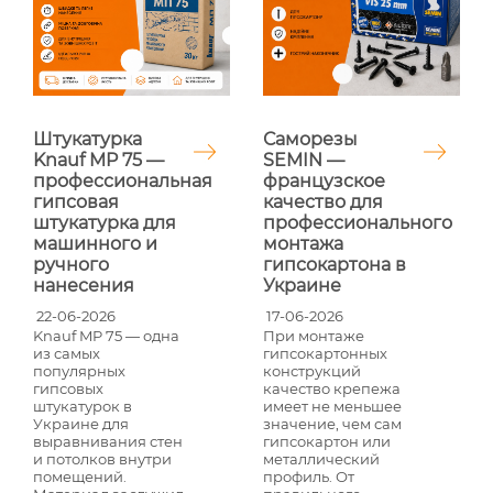
Саморезы
Штукатурка
SEMIN —
Knauf MP 75 —
французское
профессиональная
качество для
гипсовая
профессионального
штукатурка для
монтажа
машинного и
гипсокартона в
ручного
Украине
нанесения
17-06-2026
22-06-2026
При монтаже
Knauf MP 75 — одна
гипсокартонных
из самых
конструкций
популярных
качество крепежа
гипсовых
имеет не меньшее
штукатурок в
значение, чем сам
Украине для
гипсокартон или
выравнивания стен
металлический
и потолков внутри
профиль. От
помещений.