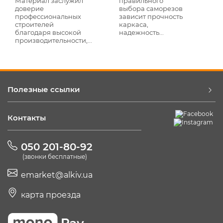
правильного
Материал заслужил
выбора саморезов
доверие
зависит прочность
профессиональных
каркаса,
строителей
надежность...
благодаря высокой
производительности,...
Полезные ссылки
Контакты
050 201-80-92
(звонки бесплатные)
emarket@alkiv.ua
карта проезда