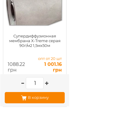
Супердиффузионная
мембрана X-Treme серая
90г/м2 1,5мx50м
опт от 20 шт
1088.22
1 001.16
грн
грн
В корзину