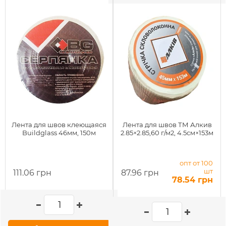
Лента для швов клеющаяся
Лента для швов ТМ Алкив
Buildglass 46мм, 150м
2.85×2.85,60 г/м2, 4.5см×153м
опт от 100
шт
111.06 грн
87.96 грн
78.54 грн