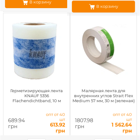
В корзину
В корзину
Герметизирующая лента
Малярная лента для
KNAUF 5356
внутренних углов Strait Flex
Flachendichtband, 10 м
Medium 57 мм, 30 м (зеленая)
опт от 40
опт от 40
шт
шт
689.94
1807.98
613.92
1 562.64
грн
грн
грн
грн