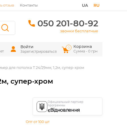
ь отзыв
Контакты
UA
RU
050 201-80-92
звонки бесплатные
Корзина
Войти
0
ет
Сумма - 0 грн
Зарегистрироваться
ер для потолка T 24/29мм, 1,2м, супер-хром
2м, супер-хром
Официальный партнер
программы
єВідновлення
Опт от 100 шт