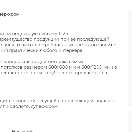
упер-хром
и на подвесную систему Т-24
 преимущество продукции при ее последующей
офиля в самых востребованных цветах позволит с
ния практически любого интерьера.
— универсальны для монтажа самых
 потолков размером 600х600 мм и 600х1200 мм из
ественного, так и зарубежного производства.
их с основной несущей направляющей: внахлест
лик, золото, супер-хром.
Несущий