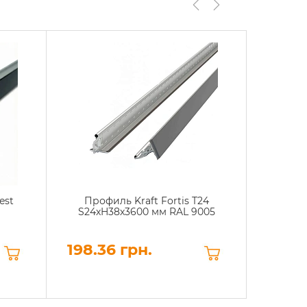
est
Профиль Kraft Fortis T24
Проф
S24хH38х3600 мм RAL 9005
S24х
198.36 грн.
129.7