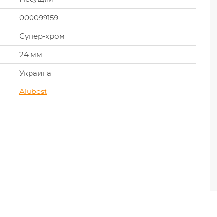
000099159
Супер-хром
24 мм
Украина
Alubest