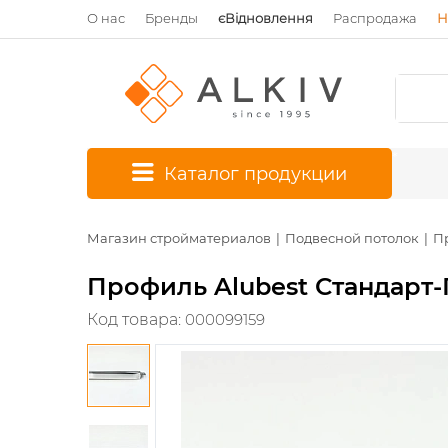
О нас
Бренды
єВідновлення
Распродажа
Н
*
Каталог продукции
Магазин стройматериалов
Подвесной потолок
П
Профиль Alubest Стандарт-П
Код товара:
000099159