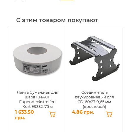
С этим товаром покупают
Лента бумажная для
Соединитель
швов KNAUF
двухуровневый для
K
Fugendeckstreifen
CD-60/27 0,65 мм
п
Kurt 99382, 75 м
(крестовой)
1 633.50
4.86 грн.
1
грн.