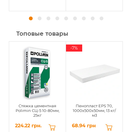
Топовые товары
-7%
Стяжка цементная
Пенопласт EPS 70,
Polimin СЦ-5 10-80мм,
1000х500х50мм, 13 кг/
25кг
м3
224.22 грн.
68.94 грн
6