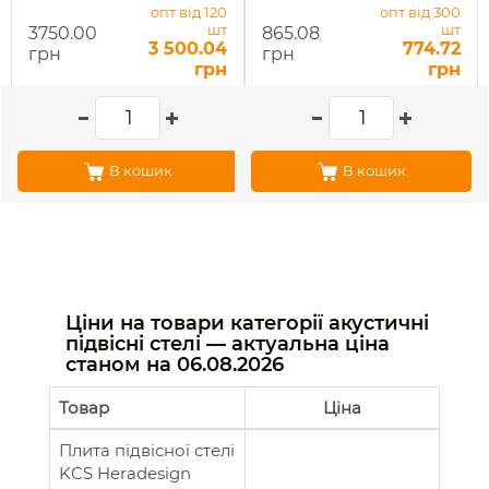
опт від 120
опт від 300
шт
шт
3750.00
865.08
3 500.04
774.72
грн
грн
грн
грн
В кошик
В кошик
Ціни на товари категорії акустичні
підвісні стелі — актуальна ціна
станом на
06.08.2026
Товар
Ціна
Плита підвісної стелі
KCS Heradesign