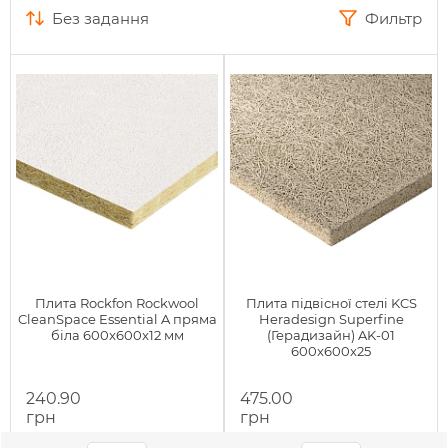
без задання
Фильтр
Плита Rockfon Rockwool
Плита підвісної стелі KCS
CleanSpace Essential A пряма
Heradesign Superfine
біла 600x600x12 мм
(Герадизайн) AK-01
600x600x25
240.90
475.00
грн
грн