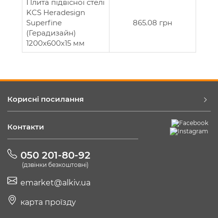
Плита підвісної стелі
KCS Heradesign
Superfine
865.08 грн
(Герадизайн)
1200x600х15 мм
Корисні посилання
Контакти
050 201-80-92
(дзвінки безкоштовні)
emarket@alkiv.ua
карта проїзду