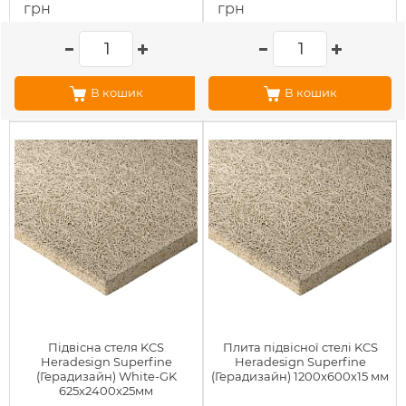
грн
грн
В кошик
В кошик
Підвісна стеля KCS
Плита підвісної стелі KCS
Heradesign Superfine
Heradesign Superfine
(Герадизайн) White-GK
(Герадизайн) 1200x600х15 мм
625x2400x25мм