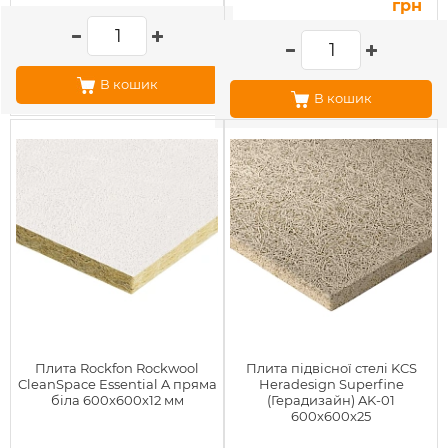
грн
В кошик
В кошик
Плита Rockfon Rockwool
Плита підвісної стелі KCS
CleanSpace Essential A пряма
Heradesign Superfine
біла 600x600x12 мм
(Герадизайн) AK-01
600x600x25