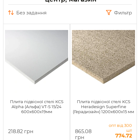
без задання
Фильтр
Плита підвісної стелі KCS
Плита підвісної стелі KCS
Alpha (Альфа) VT-S 15/24
Heradesign Superfine
600х600х19мм
(Герадизайн) 1200x600х15 мм
опт від 300
шт
218.82 грн
865.08
774.72
грн