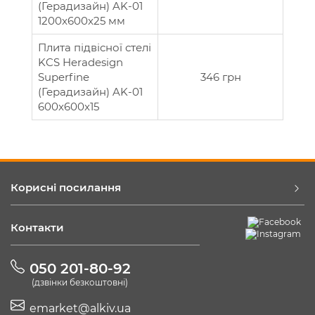
(Герадизайн) AK-01
1200x600x25 мм
Плита підвісної стелі
KCS Heradesign
Superfine
346 грн
(Герадизайн) AK-01
600x600x15
Корисні посилання
Контакти
050 201-80-92
(дзвінки безкоштовні)
emarket@alkiv.ua