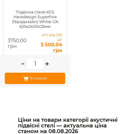
Підвісна стеля KCS
Heradesign Superfine
(Герадизайн) White-GK
625x2400x25мм
опт від 120
шт
3750.00
3 500.04
грн
грн
В кошик
Ціни на товари категорії акустичні
підвісні стелі — актуальна ціна
станом на
08.08.2026