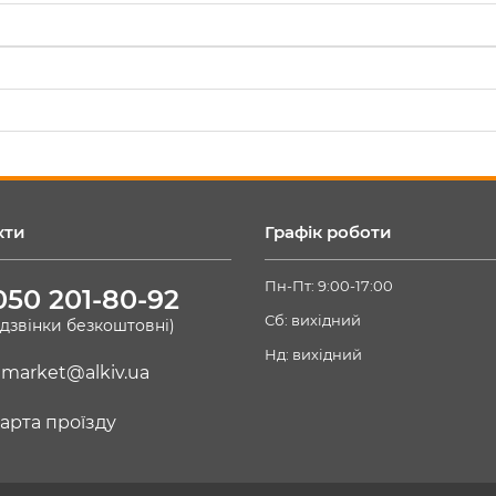
кти
Графік роботи
Пн-Пт: 9:00-17:00
050 201-80-92
Сб: вихідний
(дзвінки безкоштовні)
Нд: вихідний
market@alkiv.ua
арта проїзду