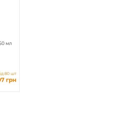
60 мл
ід 80 шт
97 грн