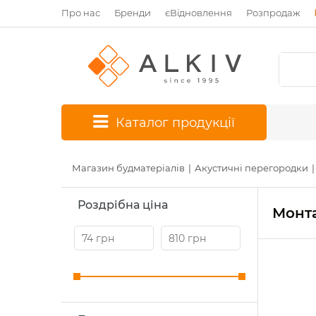
Про нас
Бренди
єВідновлення
Розпродаж
*
Каталог продукції
Магазин будматеріалів
Акустичні перегородки
Роздрібна ціна
Монта