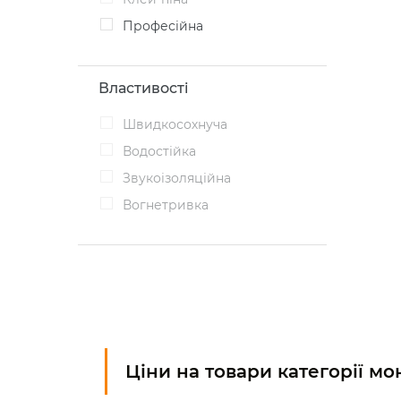
Професійна
Властивості
швидкосохнуча
водостійка
звукоізоляційна
вогнетривка
Ціни на товари категорії м