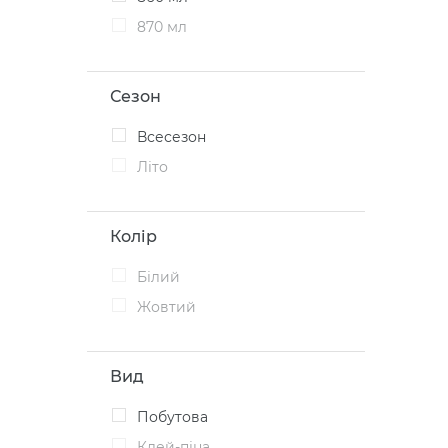
870 мл
Сезон
Всесезон
Літо
Колір
Білий
Жовтий
Вид
Побутова
Клей-піна