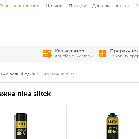
Реалізовані об'єкти
Новини
Послуги
Доставка і оплата
В
Калькулятор
Прорахунок
для підвісних стель
Замовити про
Будівельні суміші
Монтажна піна
жна піна siltek