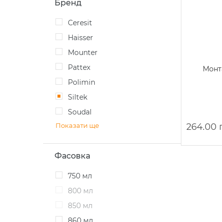
Бренд
Ceresit
Haisser
Mounter
Pattex
Монта
Polimin
Siltek
Soudal
Показати ще
264.00 
Фасовка
750 мл
800 мл
850 мл
860 мл