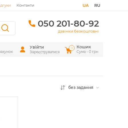
ідгуки
Контакти
UA
RU
050 201-80-92
дзвінки безкоштовні
Кошик
Увійти
0
рахунок
Сума - 0 грн
Зареєструватися
без задання