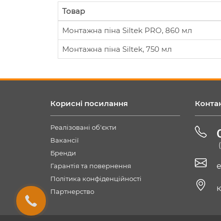
Товар
Монтажна піна Siltek PRO, 860 мл
Монтажна піна Siltek, 750 мл
Корисні посилання
Конта
Реалізовані об'єкти
Вакансії
Бренди
e
Гарантія та повернення
Політика конфіденційності
к
Партнерство