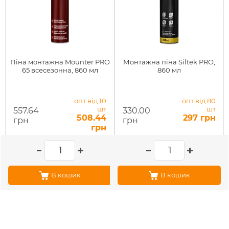
Піна монтажна Mounter PRO
Монтажна піна Siltek PRO,
65 всесезонна, 860 мл
860 мл
опт від 10
опт від 80
шт
шт
557.64
330.00
508.44
297 грн
грн
грн
грн
В кошик
В кошик