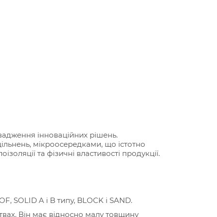
вадження інноваційних рішень.
ільнень, мікроосередками, що істотно
золяції та фізичні властивості продукції.
, SOLID A і B типу, BLOCK і SAND.
вах. Він має відносно малу товщину