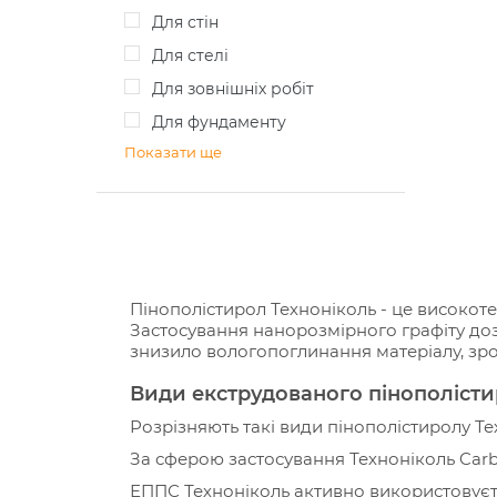
для стін
для стелі
для зовнішніх робіт
для фундаменту
Показати ще
Пінополістирол Техноніколь - це високо
Застосування нанорозмірного графіту доз
знизило вологопоглинання матеріалу, зроб
Види екструдованого пінополісти
Розрізняють такі види пінополістиролу Те
За сферою застосування Техноніколь Carb
ЕППС Техноніколь активно використовуєть