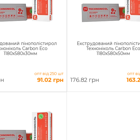
дований пінополістирол
Екструдований пінополіст
хноніколь Carbon Eco
Техноніколь Carbon Ec
1180х580х30мм
1180х580х50мм
опт від 250 шт
опт ві
рн
91.02 грн
176.82 грн
163.