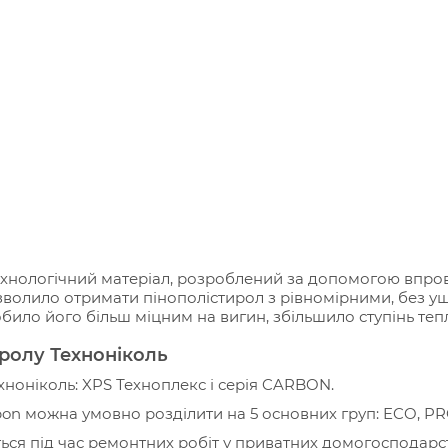
технологічний матеріал, розроблений за допомогою впро
волило отримати пінополістирол з рівномірними, без ущ
ило його більш міцним на вигин, збільшило ступінь теплоі
ролу Техноніколь
хноніколь: XPS Техноплекс і серія CARBON.
on можна умовно розділити на 5 основних груп: ECO, PROF
ся під час ремонтних робіт у приватних домогосподарст