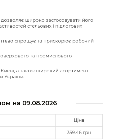
що дозволяє широко застосовувати його
стивостей стельових і підлогових
суттєво спрощує та прискорює робочий
оповерхового та промислового
в Києві, а також широкий асортимент
и України.
аном на
09.08.2026
Ціна
359.46 грн