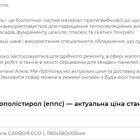
ття;
ь - це біологічно чистий матеріал протигрибкової дії, 
ін використовується для підвищення теплоізоляційних вла
асадів, фундаменту, цоколя, пласкої та скатної покрівлі.
ації швів і використання спеціального обладнання, що 
роко застосовуються для дрібного ремонту, в сфері мал
х робіт, а також в якості серцевини для сендвіч-панелей.
панії Алків. Ми пропонуємо актуальні ціни та доставку 
 Замовити товар можна в режимі онлайн з будь-якої точк
нополістирол (еппс) — актуальна ціна ст
коль CARBON ECO L 1180х580х100мм