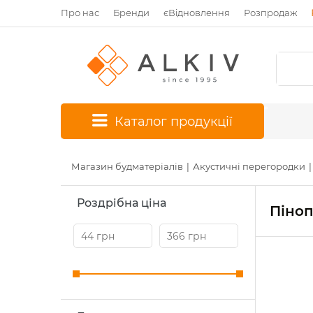
Про нас
Бренди
єВідновлення
Розпродаж
*
Каталог продукції
Магазин будматеріалів
Акустичні перегородки
Роздрібна ціна
Піноп