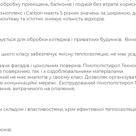
бробку приміщень, балконів і лоджій без втрати корисн
ехноплекс і Carbon мають 5 різних значень за шириною,
нтажу та істотно знижує кількість відходів.
ується для обробки котеджів і приватних будинків. Вона
цього класу забезпечує якісну теплоізоляцію, не має ус
вача фасадів і цокольних поверхів. Пінополістирол Техно
к з поверхнею, так і з оздоблювальними матеріалами.
кий не має аналогів у своєму класі. Дозволяє організува
таі комунікаційні мережі. Екструдований пінополістирол
ння, витраченого на опалення.
м складом і властивостями, крім ефективної теплоізоляці
оків;