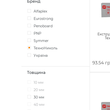
Бренд
Alfaplex
Eurostrong
Penoboard
PNP
Екстру
Те
Symmer
ТехноНиколь
Україна
93.54 г
Товщина
10 мм
20 мм
30 мм
40 мм