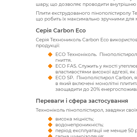
шару, що дозволяє проводити внутрішню о
Плити екструдованого пінополістиролу Т
що робить їх максимально зручними для мо
Серія Carbon Eco
Серія Технониколь Carbon Eco використов
продукції:
ECO Техноніколь. Пінополістирол 
гниття.
ECO FAS. Служить у якості утеплю
властивостями високої адгезії, я
ECO SP. Пінополістирол Carbon, я
в який включені монолітні плити
заощадити до 20% енергоспожива
Переваги і сфера застосування
Техноніколь пінополістирол, завдяки свої
висока міцність;
водонепроникність;
період експлуатації не менше 50 р
гарна шумоізоляція;