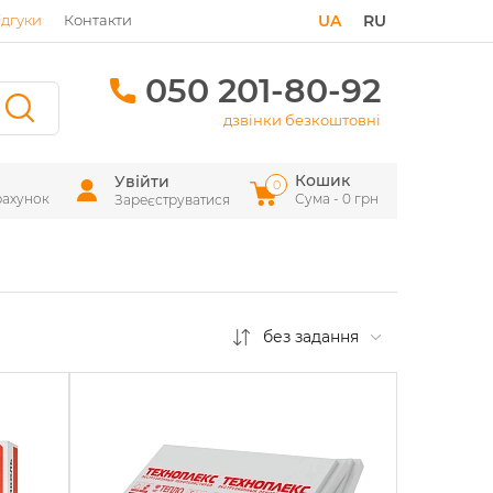
ідгуки
Контакти
UA
RU
050 201-80-92
дзвінки безкоштовні
Кошик
Увійти
0
рахунок
Сума - 0 грн
Зареєструватися
без задання