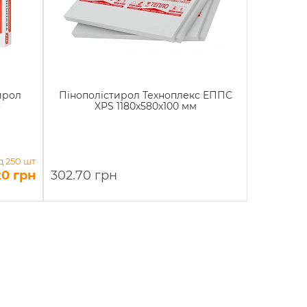
ирол
Пінополістирол Техноплекс ЕППС
o
XPS 1180х580х100 мм
д 250 шт
20 грн
302.70 грн