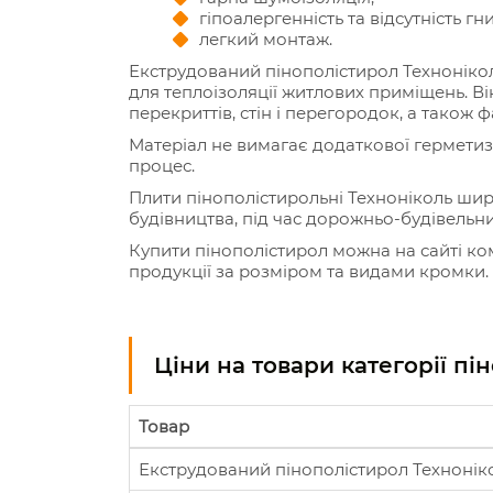
гіпоалергенність та відсутність гни
легкий монтаж.
Екструдований пінополістирол Технонікол
для теплоізоляції житлових приміщень. В
перекриттів, стін і перегородок, а також ф
Матеріал не вимагає додаткової герметиз
процес.
Плити пінополістирольні Техноніколь ши
будівництва, під час дорожньо-будівельни
Купити пінополістирол можна на сайті ком
продукції за розміром та видами кромки.
Ціни на товари категорії пі
Товар
Екструдований пінополістирол Техноні