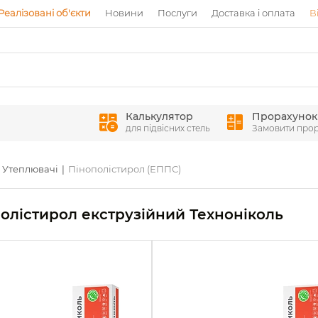
Реалізовані об'єкти
Новини
Послуги
Доставка і оплата
В
Калькулятор
Прорахунок
для підвісних стель
Замовити про
Утеплювачі
Пінополістирол (ЕППС)
олістирол екструзійний Техноніколь