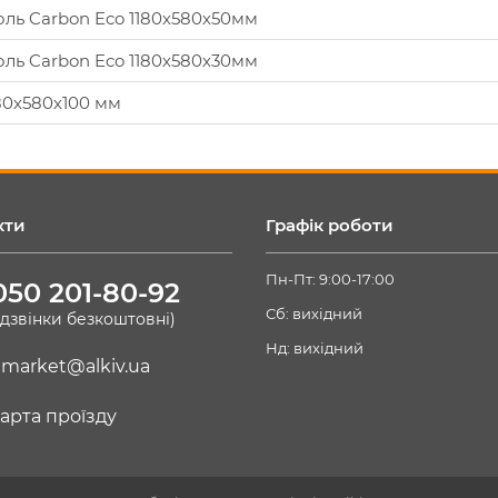
оль Carbon Eco 1180х580х50мм
оль Carbon Eco 1180х580х30мм
80х580х100 мм
кти
Графік роботи
Пн-Пт: 9:00-17:00
050 201-80-92
Сб: вихідний
(дзвінки безкоштовні)
Нд: вихідний
market@alkiv.ua
арта проїзду