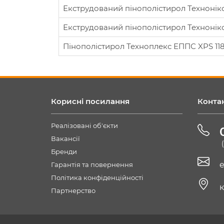
Екструдований пінополістирол Технонік
Екструдований пінополістирол Технонік
Пінополістирол Техноплекс ЕППС XPS 11
Корисні посилання
Конта
Реалізовані об'єкти
Вакансії
Бренди
e
Гарантія та повернення
Політика конфіденційності
к
Партнерство