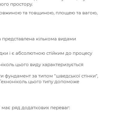
ого простору.
 довжиною та товщиною, площею та вагою,
 представлена ​​кількома видами
адки і є абсолютною стійким до процесу
ніколь цього виду характеризується
ти фундамент за типом "шведської стінки",
 Техноніколь цього типу допоможе
ї має ряд додаткових переваг: