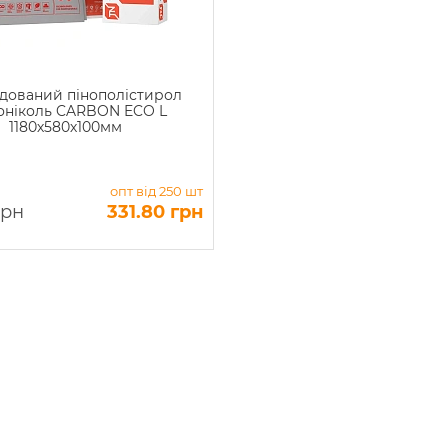
дований пінополістирол
оніколь CARBON ECO L
1180х580х100мм
опт від 250 шт
грн
331.80 грн