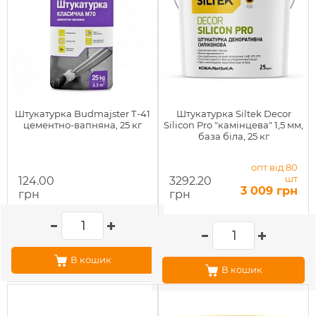
Штукатурка Budmajster Т-41
Штукатурка Siltek Decor
цементно-вапняна, 25 кг
Silicon Pro "камінцева" 1,5 мм,
база біла, 25 кг
опт від 80
шт
124.00
3292.20
3 009 грн
грн
грн
В кошик
В кошик