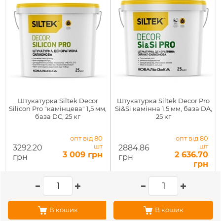
Штукатурка Siltek Decor
Штукатурка Siltek Decor Pro
Silicon Pro "камінцева" 1,5 мм,
Si&Si камінна 1,5 мм, база DA,
база DC, 25 кг
25 кг
опт від 80
опт від 80
шт
шт
3292.20
2884.86
3 009 грн
2 636.70
грн
грн
грн
В кошик
В кошик